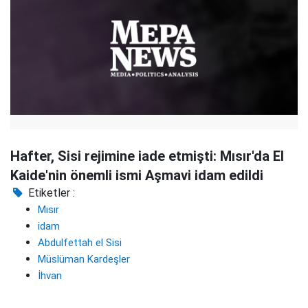
Hafter, Sisi rejimine iade etmişti: Mısır'da El
Kaide'nin önemli ismi Aşmavi idam edildi
Etiketler :
Mısır
idam
Abdulfettah el Sisi
Müslüman Kardeşler
İhvan