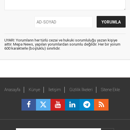
UYARI: Yorumların her türlü cezai ve hukuki sorumluluğu yazan kişiye
aittir. Mepa News, yapılan yorumlardan sorumlu değildir. Her bir yorum
600 karakterle (boşluklu) sınırlıdır.
Anasayfa
Künye
İletişim
Gizlilik İlkeleri
Sitene Ekle