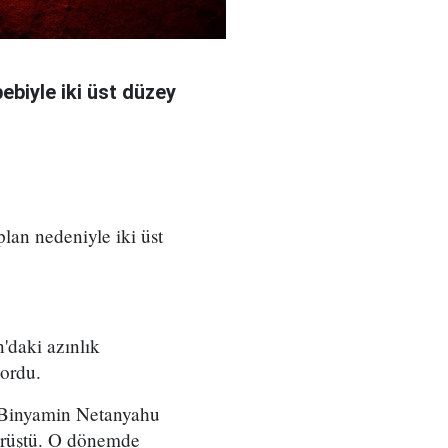
bebiyle iki üst düzey
 plan nedeniyle iki üst
'daki azınlık
yordu.
ı Binyamin Netanyahu
örüştü. O dönemde