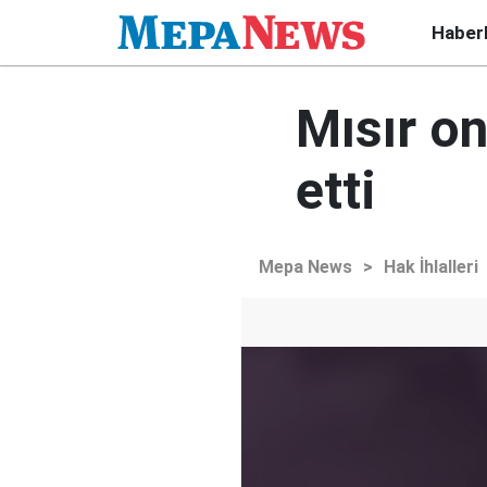
Haber
Mısır o
etti
Mepa News
>
Hak İhlalleri