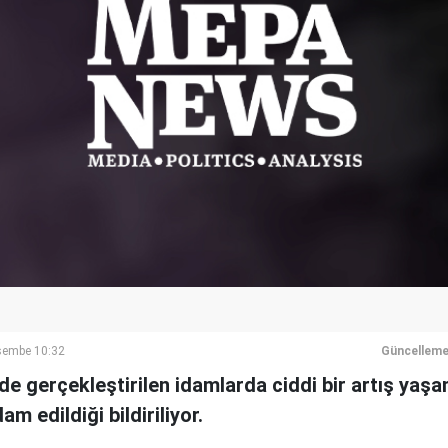
rşembe 10:32
Güncelleme
de gerçekleştirilen idamlarda ciddi bir artış yaşa
m edildiği bildiriliyor.