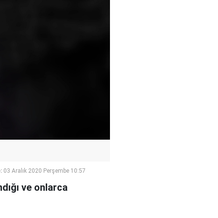
:
03 Aralık 2020 Perşembe 10:57
ndığı ve onlarca