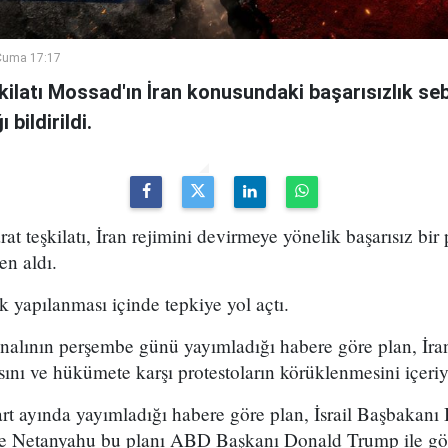
Cuma 17:17
şkilatı Mossad'ın İran konusundaki başarısızlık se
bildirildi.
arat teşkilatı, İran rejimini devirmeye yönelik başarısız bir
en aldı.
k yapılanması içinde tepkiye yol açtı.
analının perşembe günü yayımladığı habere göre plan, İran
sını ve hükümete karşı protestoların körüklenmesini içeri
t ayında yayımladığı habere göre plan, İsrail Başbakan
 ve Netanyahu bu planı ABD Başkanı Donald Trump ile g