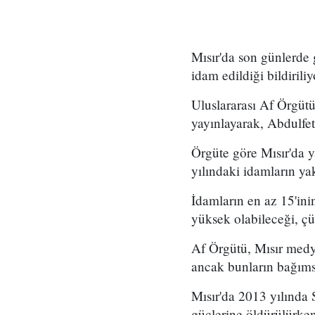
Mısır'da son günlerde 
idam edildiği bildiriliy
Uluslararası Af Örgütü
yayınlayarak, Abdulfet
Örgüte göre Mısır'da y
yılındaki idamların yak
İdamların en az 15'inin
yüksek olabileceği, çü
Af Örgütü, Mısır medya
ancak bunların bağıms
Mısır'da 2013 yılında S
güçlerine öldürülürken