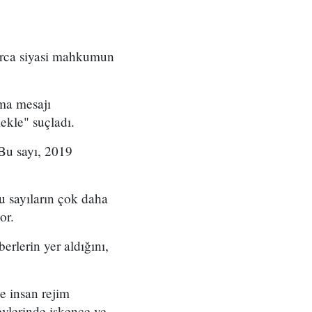
nlarca siyasi mahkumun
ama mesajı
ekle" suçladı.
Bu sayı, 2019
su sayıların çok daha
or.
rlerin yer aldığını,
ce insan rejim
evlerinde işkence ve