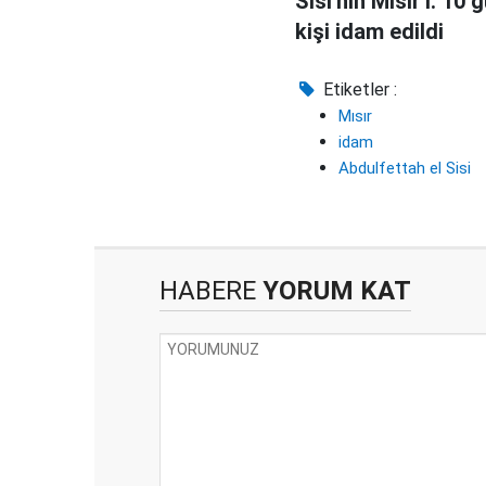
Sisi'nin Mısır'ı: 10
kişi idam edildi
Etiketler :
Mısır
idam
Abdulfettah el Sisi
HABERE
YORUM KAT