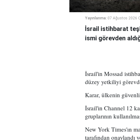
Yayınlanma:
07 Ağustos 2026 
İsrail istihbarat te
ismi görevden aldığı 
İsrail'in Mossad istihb
düzey yetkiliyi görevd
Karar, ülkenin güvenli
İsrail'in Channel 12 k
gruplarının kullanılma
New York Times'ın mar
tarafından onaylandı