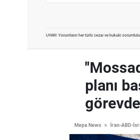
UYARI: Yorumların her türlü cezai ve hukuki sorumlulu
"Mossad'
planı ba
görevden
Mepa News
>
İran-ABD-İsr