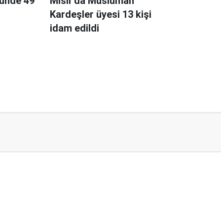
 günde 49
Mısır'da Müslüman
Kardeşler üyesi 13 kişi
idam edildi