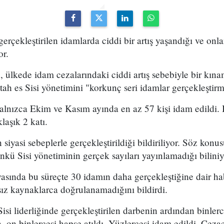
gerçekleştirilen idamlarda ciddi bir artış yaşandığı ve o
or.
, ülkede idam cezalarındaki ciddi artış sebebiyle bir kın
tah es Sisi yönetimini "korkunç seri idamlar gerçekleştirm
alnızca Ekim ve Kasım ayında en az 57 kişi idam edildi. 
laşık 2 katı.
 siyasi sebeplerle gerçekleştirildiği bildiriliyor. Söz konu
nkü Sisi yönetiminin gerçek sayıları yayınlamadığı biliniy
sında bu süreçte 30 idamın daha gerçekleştiğine dair habe
ız kaynaklarca doğrulanamadığını bildirdi.
isi liderliğinde gerçekleştirilen darbenin ardından binler
, on binlercesi hapse atıldı. Yüzlercesi idam edildi. Ceza