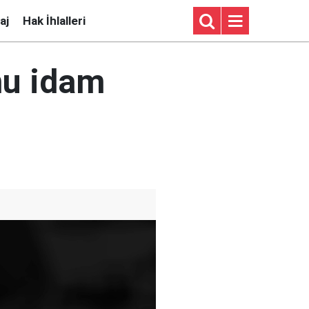
aj
Hak İhlalleri
mu idam