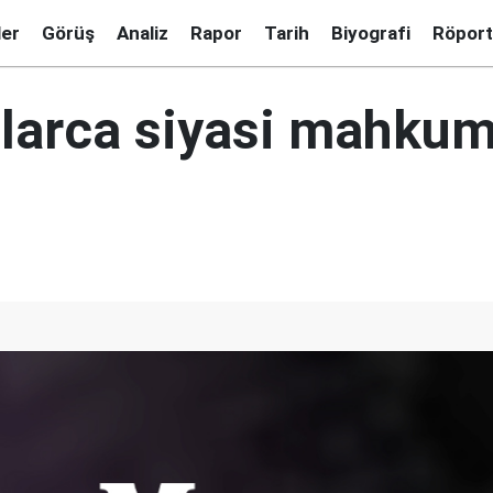
ler
Görüş
Analiz
Rapor
Tarih
Biyografi
Röport
nlarca siyasi mahku