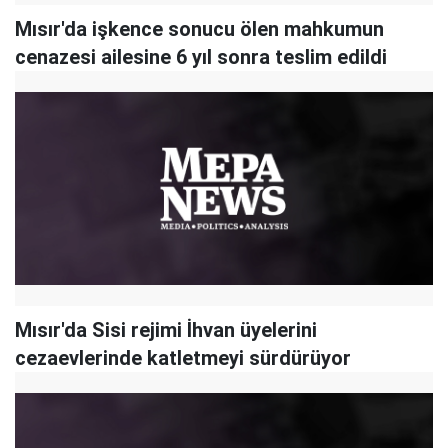
Mısır'da işkence sonucu ölen mahkumun
cenazesi ailesine 6 yıl sonra teslim edildi
Mısır'da Sisi rejimi İhvan üyelerini
cezaevlerinde katletmeyi sürdürüyor