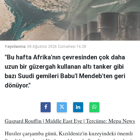
Yayınlanma:
08 Ağustos 2026 Cumartesi 16:28
"Bu hafta Afrika'nın çevresinden çok daha
uzun bir güzergah kullanan altı tanker gibi
bazı Suudi gemileri Babu'l Mendeb'ten geri
dönüyor."
Gaspard Rouffin | Middle East Eye | Tercüme: Mepa News
Husiler çarşamba günü, Kızıldeniz'in kuzeyindeki önemli