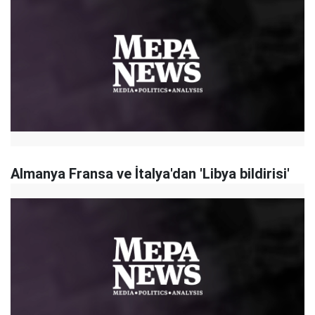
Almanya Fransa ve İtalya'dan 'Libya bildirisi'