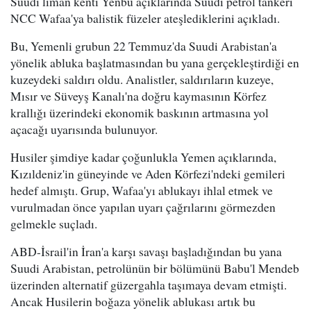
Suudi liman kenti Yenbu açıklarında Suudi petrol tankeri
NCC Wafaa'ya balistik füzeler ateşlediklerini açıkladı.
Bu, Yemenli grubun 22 Temmuz'da Suudi Arabistan'a
yönelik abluka başlatmasından bu yana gerçekleştirdiği en
kuzeydeki saldırı oldu. Analistler, saldırıların kuzeye,
Mısır ve Süveyş Kanalı'na doğru kaymasının Körfez
krallığı üzerindeki ekonomik baskının artmasına yol
açacağı uyarısında bulunuyor.
Husiler şimdiye kadar çoğunlukla Yemen açıklarında,
Kızıldeniz'in güneyinde ve Aden Körfezi'ndeki gemileri
hedef almıştı. Grup, Wafaa'yı ablukayı ihlal etmek ve
vurulmadan önce yapılan uyarı çağrılarını görmezden
gelmekle suçladı.
ABD-İsrail'in İran'a karşı savaşı başladığından bu yana
Suudi Arabistan, petrolünün bir bölümünü Babu'l Mendeb
üzerinden alternatif güzergahla taşımaya devam etmişti.
Ancak Husilerin boğaza yönelik ablukası artık bu