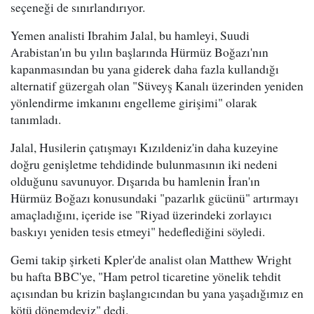
seçeneği de sınırlandırıyor.
Yemen analisti Ibrahim Jalal, bu hamleyi, Suudi
Arabistan'ın bu yılın başlarında Hürmüz Boğazı'nın
kapanmasından bu yana giderek daha fazla kullandığı
alternatif güzergah olan "Süveyş Kanalı üzerinden yeniden
yönlendirme imkanını engelleme girişimi" olarak
tanımladı.
Jalal, Husilerin çatışmayı Kızıldeniz'in daha kuzeyine
doğru genişletme tehdidinde bulunmasının iki nedeni
olduğunu savunuyor. Dışarıda bu hamlenin İran'ın
Hürmüz Boğazı konusundaki "pazarlık gücünü" artırmayı
amaçladığını, içeride ise "Riyad üzerindeki zorlayıcı
baskıyı yeniden tesis etmeyi" hedeflediğini söyledi.
Gemi takip şirketi Kpler'de analist olan Matthew Wright
bu hafta BBC'ye, "Ham petrol ticaretine yönelik tehdit
açısından bu krizin başlangıcından bu yana yaşadığımız en
kötü dönemdeyiz" dedi.