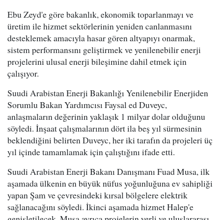
Ebu Zeyd'e göre bakanlık, ekonomik toparlanmayı ve
üretim ile hizmet sektörlerinin yeniden canlanmasını
desteklemek amacıyla hasar gören altyapıyı onarmak,
sistem performansını geliştirmek ve yenilenebilir enerji
projelerini ulusal enerji bileşimine dahil etmek için
çalışıyor.
Suudi Arabistan Enerji Bakanlığı Yenilenebilir Enerjiden
Sorumlu Bakan Yardımcısı Faysal ed Duveyc,
anlaşmaların değerinin yaklaşık 1 milyar dolar olduğunu
söyledi. İnşaat çalışmalarının dört ila beş yıl sürmesinin
beklendiğini belirten Duveyc, her iki tarafın da projeleri üç
yıl içinde tamamlamak için çalıştığını ifade etti.
Suudi Arabistan Enerji Bakanı Danışmanı Fuad Musa, ilk
aşamada ülkenin en büyük nüfus yoğunluğuna ev sahipliği
yapan Şam ve çevresindeki kırsal bölgelere elektrik
sağlanacağını söyledi. İkinci aşamada hizmet Halep'e
genişletilecek. Musa ayrıca projelerin yerli ve uluslararası