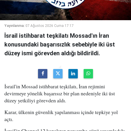
Yayınlanma:
07 Ağustos 2026 Cuma 17:17
İsrail istihbarat teşkilatı Mossad'ın İran
konusundaki başarısızlık sebebiyle iki üst
düzey ismi görevden aldığı bildirildi.
İsrail'in Mossad istihbarat teşkilatı, İran rejimini
devirmeye yönelik başarısız bir plan nedeniyle iki üst
düzey yetkiliyi görevden aldı.
Karar, ülkenin güvenlik yapılanması içinde tepkiye yol
açtı.
İsrail'in Channel 12 kanalının perşembe günü yayımladığı