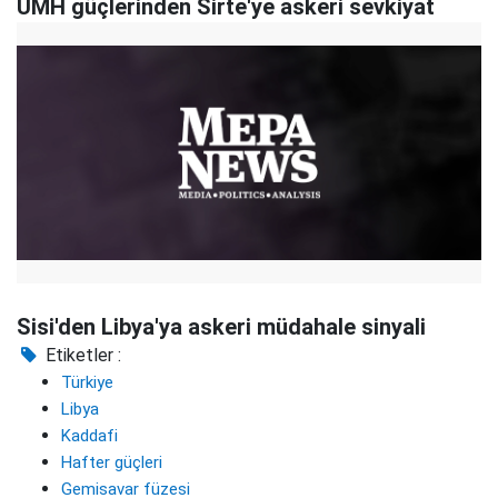
UMH güçlerinden Sirte'ye askeri sevkiyat
Sisi'den Libya'ya askeri müdahale sinyali
Etiketler :
Türkiye
Libya
Kaddafi
Hafter güçleri
Gemisavar füzesi