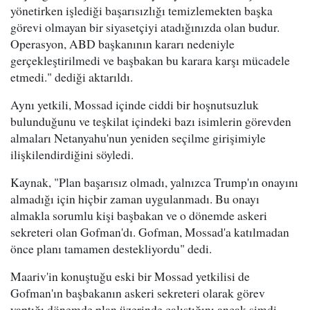
yönetirken işlediği başarısızlığı temizlemekten başka
görevi olmayan bir siyasetçiyi atadığınızda olan budur.
Operasyon, ABD başkanının kararı nedeniyle
gerçekleştirilmedi ve başbakan bu karara karşı mücadele
etmedi." dediği aktarıldı.
Aynı yetkili, Mossad içinde ciddi bir hoşnutsuzluk
bulunduğunu ve teşkilat içindeki bazı isimlerin görevden
almaları Netanyahu'nun yeniden seçilme girişimiyle
ilişkilendirdiğini söyledi.
Kaynak, "Plan başarısız olmadı, yalnızca Trump'ın onayını
almadığı için hiçbir zaman uygulanmadı. Bu onayı
almakla sorumlu kişi başbakan ve o dönemde askeri
sekreteri olan Gofman'dı. Gofman, Mossad'a katılmadan
önce planı tamamen destekliyordu" dedi.
Maariv'in konuştuğu eski bir Mossad yetkilisi de
Gofman'ın başbakanın askeri sekreteri olarak görev
yaptığı dönemde plan üzerinde çalıştığını ancak şimdi