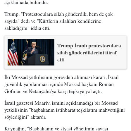
açıklamada bulundu.
Trump, "Protestoculara silah gönderdik, hem de çok
sayıda" dedi ve "Kürtlerin silahları kendilerine
sakladığını" iddia etti.
Trump İranlı protestoculara
silah gönderdiklerini itiraf
etti
İki Mossad yetkilisinin görevden alınması kararı, İsrail
güvenlik yapılanması içinde Mossad başkanı Roman
Gofman ve Netanyahu'ya karşı tepkiye yol açtı.
İsrail gazetesi Maariv, ismini açıklamadığı bir Mossad
yetkilisinin "başbakanın istihbarat teşkilatını mahvettiğini
söylediğini" aktardı.
Kaynağın, "Başbakanın ve siyasi yönetimin savaşı