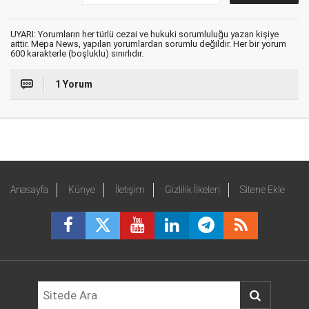
UYARI: Yorumların her türlü cezai ve hukuki sorumluluğu yazan kişiye
aittir. Mepa News, yapılan yorumlardan sorumlu değildir. Her bir yorum
600 karakterle (boşluklu) sınırlıdır.
1 Yorum
Anasayfa
Künye
İletişim
Gizlilik İlkeleri
Sitene Ekle