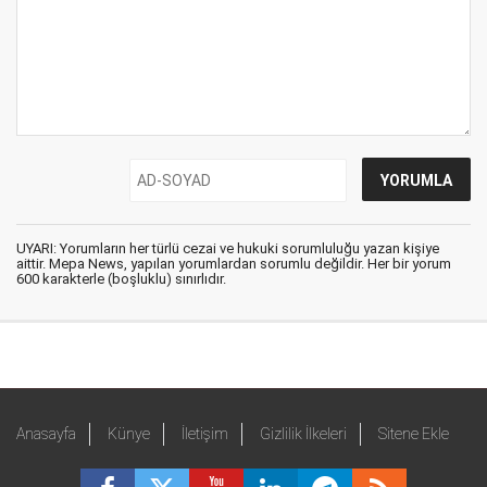
UYARI: Yorumların her türlü cezai ve hukuki sorumluluğu yazan kişiye
aittir. Mepa News, yapılan yorumlardan sorumlu değildir. Her bir yorum
600 karakterle (boşluklu) sınırlıdır.
Anasayfa
Künye
İletişim
Gizlilik İlkeleri
Sitene Ekle