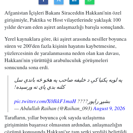
Afganistan İçişleri Bakanı Siraceddin Hakkani'nin özel
girişimiyle, Paktika ve Host vilayetlerinde yaklaşık 100
yıldır devam eden aşiret anlaşmazlığı barışla sonuçlandı.
Yerel kaynaklara göre, iki aşiret arasında nesiller boyunca
süren ve 200'den fazla kişinin hayatını kaybetmesine,
yüzlercesinin de yaralanmasına neden olan kan davası,
Hakkani'nin yürüttüğü arabuluculuk görüşmeleri
sonucunda sona erdi.
په لویه پکتیا کې د خلیفه صاحب په هڅو څه باندې سل
کلنه بدي پای ته ورسېده!
pic.twitter.com/X0IkkF1maH
بشپړ راپور????
— Abdullah Raihan (@Raihan_093)
August 9, 2026
Tarafların, yıllar boyunca çok sayıda uzlaştırma
girişiminin başarısız olmasının ardından, anlaşmazlığın
çözümü konusunda Hakkani'ye tam yetki verdiği belirtildi.