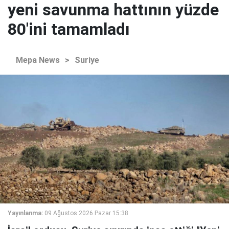
yeni savunma hattının yüzde
80'ini tamamladı
Mepa News
>
Suriye
Yayınlanma:
09 Ağustos 2026 Pazar 15:38