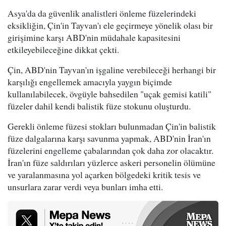
Asya'da da güvenlik analistleri önleme füzelerindeki
eksikliğin, Çin'in Tayvan'ı ele geçirmeye yönelik olası bir
girişimine karşı ABD'nin müdahale kapasitesini
etkileyebileceğine dikkat çekti.
Çin, ABD'nin Tayvan'ın işgaline verebileceği herhangi bir
karşılığı engellemek amacıyla yaygın biçimde
kullanılabilecek, övgüyle bahsedilen "uçak gemisi katili"
füzeler dahil kendi balistik füze stokunu oluşturdu.
Gerekli önleme füzesi stokları bulunmadan Çin'in balistik
füze dalgalarına karşı savunma yapmak, ABD'nin İran'ın
füzelerini engelleme çabalarından çok daha zor olacaktır.
İran'ın füze saldırıları yüzlerce askeri personelin ölümüne
ve yaralanmasına yol açarken bölgedeki kritik tesis ve
unsurlara zarar verdi veya bunları imha etti.