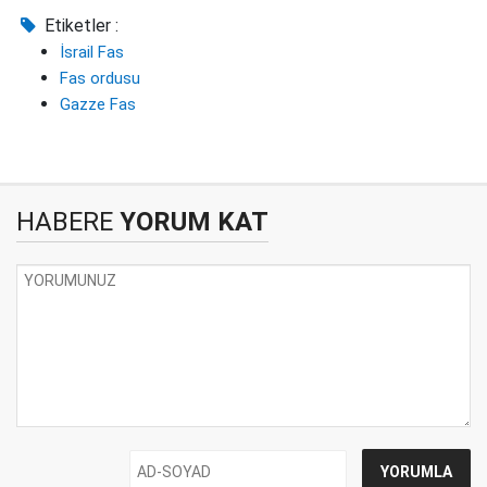
Etiketler :
İsrail Fas
Fas ordusu
Gazze Fas
HABERE
YORUM KAT