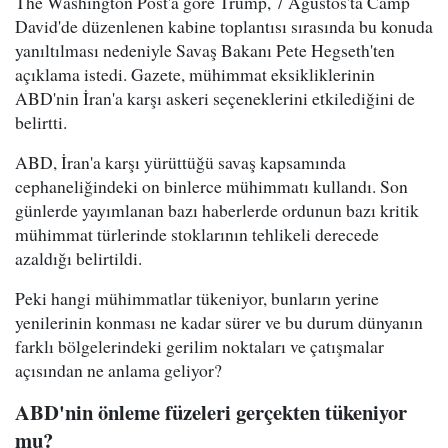
The Washington Post'a göre Trump, 7 Ağustos'ta Camp
David'de düzenlenen kabine toplantısı sırasında bu konuda
yanıltılması nedeniyle Savaş Bakanı Pete Hegseth'ten
açıklama istedi. Gazete, mühimmat eksikliklerinin
ABD'nin İran'a karşı askeri seçeneklerini etkilediğini de
belirtti.
ABD, İran'a karşı yürüttüğü savaş kapsamında
cephaneliğindeki on binlerce mühimmatı kullandı. Son
günlerde yayımlanan bazı haberlerde ordunun bazı kritik
mühimmat türlerinde stoklarının tehlikeli derecede
azaldığı belirtildi.
Peki hangi mühimmatlar tükeniyor, bunların yerine
yenilerinin konması ne kadar sürer ve bu durum dünyanın
farklı bölgelerindeki gerilim noktaları ve çatışmalar
açısından ne anlama geliyor?
ABD'nin önleme füzeleri gerçekten tükeniyor
mu?