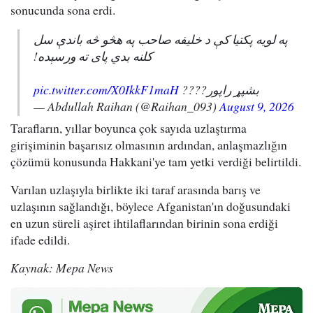
sonucunda sona erdi.
په لویه پکتیا کې د خلیفه صاحب په هڅو څه باندې سل
کلنه بدي پای ته ورسېده!
pic.twitter.com/X0IkkF1maH
بشپړ راپور????
— Abdullah Raihan (@Raihan_093)
August 9, 2026
Tarafların, yıllar boyunca çok sayıda uzlaştırma
girişiminin başarısız olmasının ardından, anlaşmazlığın
çözümü konusunda Hakkani'ye tam yetki verdiği belirtildi.
Varılan uzlaşıyla birlikte iki taraf arasında barış ve
uzlaşının sağlandığı, böylece Afganistan'ın doğusundaki
en uzun süreli aşiret ihtilaflarından birinin sona erdiği
ifade edildi.
Kaynak: Mepa News