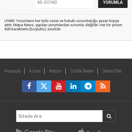
UYARI: Yorumların her türlü cezai ve hukuki sorumluluğu yazan kişiye
aittir. Mepa News, yapılan yorumlardan sorumlu değildir. Her bir yorum
600 karakterle (boşluklu) sınırlıdır.
Anasayfa
Künye
İletişim
Gizlilik İlkeleri
Sitene Ekle