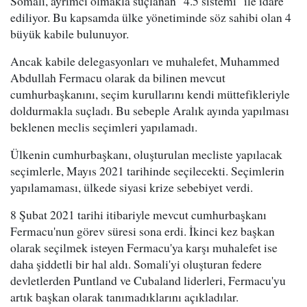
Somali, ayrımcı olmakla suçlanan "4.5 sistemi" ile idare
ediliyor. Bu kapsamda ülke yönetiminde söz sahibi olan 4
büyük kabile bulunuyor.
Ancak kabile delegasyonları ve muhalefet, Muhammed
Abdullah Fermacu olarak da bilinen mevcut
cumhurbaşkanını, seçim kurullarını kendi müttefikleriyle
doldurmakla suçladı. Bu sebeple Aralık ayında yapılması
beklenen meclis seçimleri yapılamadı.
Ülkenin cumhurbaşkanı, oluşturulan mecliste yapılacak
seçimlerle, Mayıs 2021 tarihinde seçilecekti. Seçimlerin
yapılamaması, ülkede siyasi krize sebebiyet verdi.
8 Şubat 2021 tarihi itibariyle mevcut cumhurbaşkanı
Fermacu'nun görev süresi sona erdi. İkinci kez başkan
olarak seçilmek isteyen Fermacu'ya karşı muhalefet ise
daha şiddetli bir hal aldı. Somali'yi oluşturan federe
devletlerden Puntland ve Cubaland liderleri, Fermacu'yu
artık başkan olarak tanımadıklarını açıkladılar.