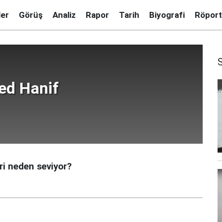
ler
Görüş
Analiz
Rapor
Tarih
Biyografi
Röport
d Hanif
ri neden seviyor?