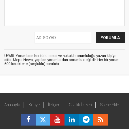
UYARI: Yorumların her türlü cezai ve hukuki sorumluluğu yazan kişiye
aittir. Mepa News, yapılan yorumlardan sorumlu değildir. Her bir yorum
600 karakterle (boşluklu) sınırlıdır.
Anasayfa
Künye
İletişim
Gizlilik İlkeleri
Sitene Ekle