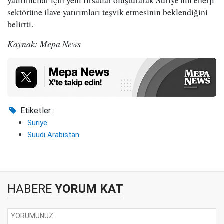
yatırımcılar için yeni fırsatlar oluşturarak Suriye'nin enerji
sektörüne ilave yatırımları teşvik etmesinin beklendiğini
belirtti.
Kaynak: Mepa News
Etiketler :
Suriye
Suudi Arabistan
HABERE
YORUM KAT