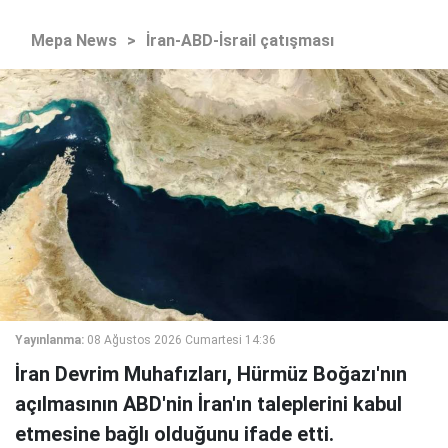
Mepa News
>
İran-ABD-İsrail çatışması
Yayınlanma:
08 Ağustos 2026 Cumartesi 14:36
İran Devrim Muhafızları, Hürmüz Boğazı'nın
açılmasının ABD'nin İran'ın taleplerini kabul
etmesine bağlı olduğunu ifade etti.