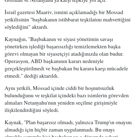
İsrail gazetesi Maariv, ismini açıklamadığı bir Mossad
yetkilisinin "başbakanın istihbarat teşkilatını mahvettiğini
söylediğini" aktardı.
Kaynağın, "Başbakanın ve siyasi yönetimin savaşı
yönetirken işlediği başarısızlığı temizlemekten başka
görevi olmayan bir siyasetçiyi atadığınızda olan budur.
Operasyon, ABD başkanının kararı nedeniyle
gerçekleştirilmedi ve başbakan bu karara karşı mücadele
etmedi." dediği aktarıldı.
Aynı yetkili, Mossad içinde ciddi bir hoşnutsuzluk
bulunduğunu ve teşkilat içindeki bazı isimlerin görevden
almaları Netanyahu'nun yeniden seçilme girişimiyle
ilişkilendirdiğini söyledi.
Kaynak, "Plan başarısız olmadı, yalnızca Trump'ın onayını
almadığı için hiçbir zaman uygulanmadı. Bu onayı
almakla sorumlu kişi başbakan ve o dönemde askeri