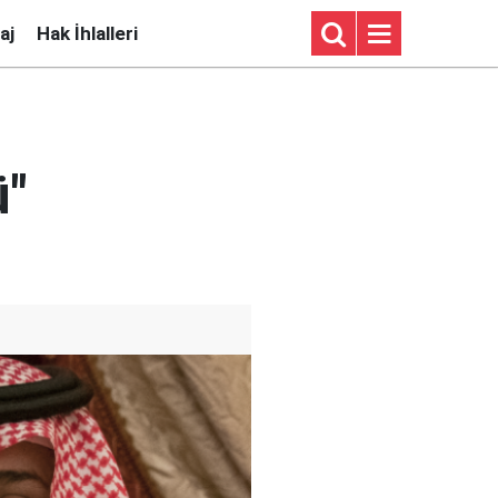
aj
Hak İhlalleri
ü"