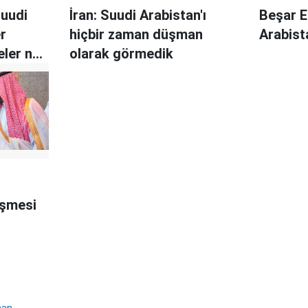
Suudi
İran: Suudi Arabistan'ı
Beşar E
er
hiçbir zaman düşman
Arabist
ler ne
olarak görmedik
eşmesi
man