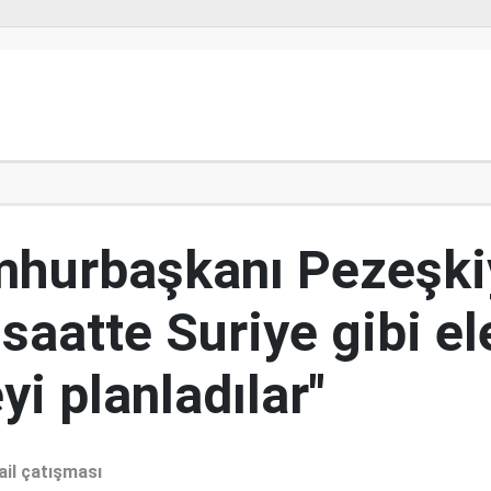
mhurbaşkanı Pezeşki
 saatte Suriye gibi el
i planladılar"
ail çatışması