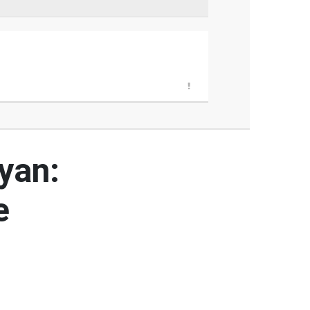
yan:
e