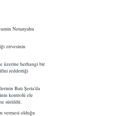
nyamin Netanyahu
ği zirvesinin
e üzerine herhangi bir
ini reddettiği
lerinin Batı Şeria'da
inin kontrolü ele
öne sürüldü.
zin vermesi olduğu