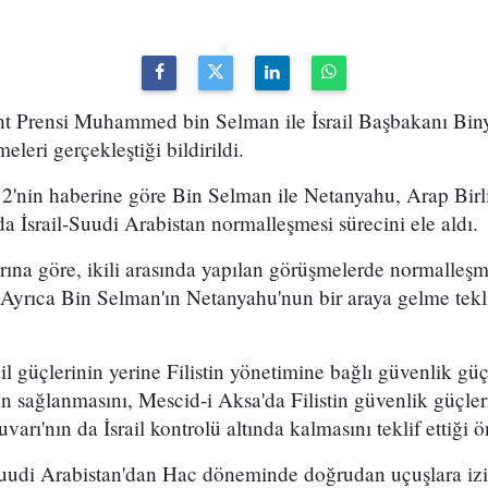
aht Prensi Muhammed bin Selman ile İsrail Başbakanı Bi
eleri gerçekleştiği bildirildi.
12'nin haberine göre Bin Selman ile Netanyahu, Arap Birli
a İsrail-Suudi Arabistan normalleşmesi sürecini ele aldı.
ına göre, ikili arasında yapılan görüşmelerde normalleşm
Ayrıca Bin Selman'ın Netanyahu'nun bir araya gelme teklif
il güçlerinin yerine Filistin yönetimine bağlı güvenlik güç
n sağlanmasını, Mescid-i Aksa'da Filistin güvenlik güçler
rı'nın da İsrail kontrolü altında kalmasını teklif ettiği 
se Suudi Arabistan'dan Hac döneminde doğrudan uçuşlara i