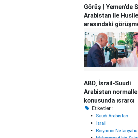
Görüş | Yemen'de 
Arabistan ile Husil
arasındaki görüşme
getirecek?
ABD, İsrail-Suudi
Arabistan normall
konusunda ısrarcı
Etiketler :
Suudi Arabistan
İsrail
Binyamin Netanyahu
Muhammed bin Sel