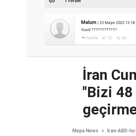
1 Yorum
Malum
/ 23 Mayıs 2023 13:18
Suud ????????????
Yanıtla
(1)
(0)
İran Cu
"Bizi 48
geçirmey
Mepa News
>
İran-ABD-İsr