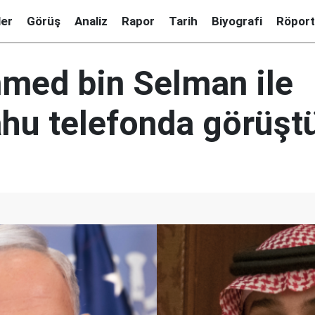
ler
Görüş
Analiz
Rapor
Tarih
Biyografi
Röport
ed bin Selman ile
hu telefonda görüşt