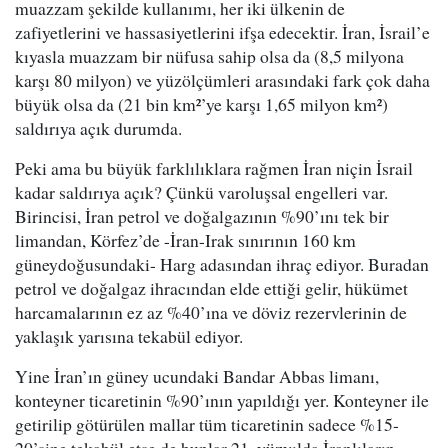
muazzam şekilde kullanımı, her iki ülkenin de
zafiyetlerini ve hassasiyetlerini ifşa edecektir. İran, İsrail’e
kıyasla muazzam bir nüfusa sahip olsa da (8,5 milyona
karşı 80 milyon) ve yüzölçümleri arasındaki fark çok daha
büyük olsa da (21 bin km²’ye karşı 1,65 milyon km²)
saldırıya açık durumda.
Peki ama bu büyük farklılıklara rağmen İran niçin İsrail
kadar saldırıya açık? Çünkü varoluşsal engelleri var.
Birincisi, İran petrol ve doğalgazının %90’ını tek bir
limandan, Körfez’de -İran-Irak sınırının 160 km
güneydoğusundaki- Harg adasından ihraç ediyor. Buradan
petrol ve doğalgaz ihracından elde ettiği gelir, hükümet
harcamalarının ez az %40’ına ve döviz rezervlerinin de
yaklaşık yarısına tekabül ediyor.
Yine İran’ın güney ucundaki Bandar Abbas limanı,
konteyner ticaretinin %90’ının yapıldığı yer. Konteyner ile
getirilip götürülen mallar tüm ticaretinin sadece %15-