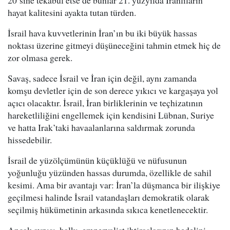
20’sine tekabül etse de bunlar 21. yüzyılda İranlıların
hayat kalitesini ayakta tutan türden.
İsrail hava kuvvetlerinin İran’ın bu iki büyük hassas
noktası üzerine gitmeyi düşüneceğini tahmin etmek hiç de
zor olmasa gerek.
Savaş, sadece İsrail ve İran için değil, aynı zamanda
komşu devletler için de son derece yıkıcı ve kargaşaya yol
açıcı olacaktır. İsrail, İran birliklerinin ve teçhizatının
hareketliliğini engellemek için kendisini Lübnan, Suriye
ve hatta Irak’taki havaalanlarına saldırmak zorunda
hissedebilir.
İsrail de yüzölçümünün küçüklüğü ve nüfusunun
yoğunluğu yüzünden hassas durumda, özellikle de sahil
kesimi. Ama bir avantajı var: İran’la düşmanca bir ilişkiye
geçilmesi halinde İsrail vatandaşları demokratik olarak
seçilmiş hükümetinin arkasında sıkıca kenetlenecektir.