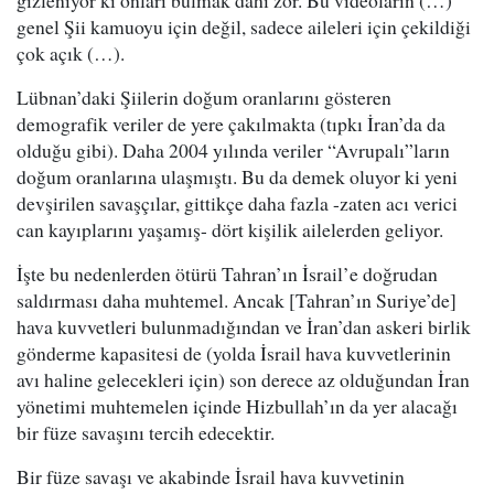
gizleniyor ki onları bulmak dahi zor. Bu videoların (…)
genel Şii kamuoyu için değil, sadece aileleri için çekildiği
çok açık (…).
Lübnan’daki Şiilerin doğum oranlarını gösteren
demografik veriler de yere çakılmakta (tıpkı İran’da da
olduğu gibi). Daha 2004 yılında veriler “Avrupalı”ların
doğum oranlarına ulaşmıştı. Bu da demek oluyor ki yeni
devşirilen savaşçılar, gittikçe daha fazla -zaten acı verici
can kayıplarını yaşamış- dört kişilik ailelerden geliyor.
İşte bu nedenlerden ötürü Tahran’ın İsrail’e doğrudan
saldırması daha muhtemel. Ancak [Tahran’ın Suriye’de]
hava kuvvetleri bulunmadığından ve İran’dan askeri birlik
gönderme kapasitesi de (yolda İsrail hava kuvvetlerinin
avı haline gelecekleri için) son derece az olduğundan İran
yönetimi muhtemelen içinde Hizbullah’ın da yer alacağı
bir füze savaşını tercih edecektir.
Bir füze savaşı ve akabinde İsrail hava kuvvetinin