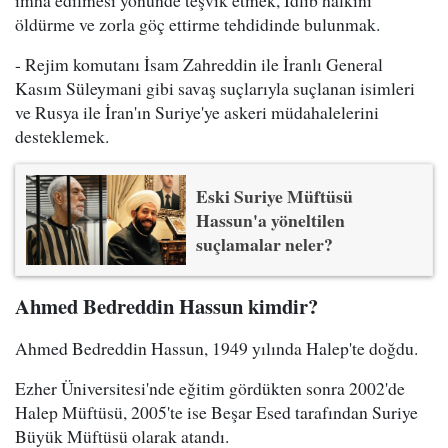
imha edilmesi yönünde teşvik etmek, İdlib halkını
öldürme ve zorla göç ettirme tehdidinde bulunmak.
- Rejim komutanı İsam Zahreddin ile İranlı General
Kasım Süleymani gibi savaş suçlarıyla suçlanan isimleri
ve Rusya ile İran'ın Suriye'ye askeri müdahalelerini
desteklemek.
Eski Suriye Müftüsü
Hassun'a yöneltilen
suçlamalar neler?
Ahmed Bedreddin Hassun kimdir?
Ahmed Bedreddin Hassun, 1949 yılında Halep'te doğdu.
Ezher Üniversitesi'nde eğitim gördükten sonra 2002'de
Halep Müftüsü, 2005'te ise Beşar Esed tarafından Suriye
Büyük Müftüsü olarak atandı.