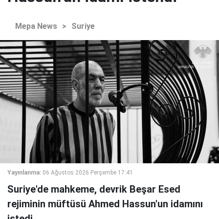
Mepa News
>
Suriye
Yayınlanma:
06 Ağustos 2026 Perşembe 17:41
Suriye'de mahkeme, devrik Beşar Esed
rejiminin müftüsü Ahmed Hassun'un idamını
istedi.