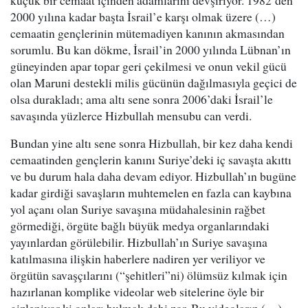
küçük bir cemaat içinden adamlarını devşiriyor. 1982’den
2000 yılına kadar başta İsrail’e karşı olmak üzere (…)
cemaatin gençlerinin mütemadiyen kanının akmasından
sorumlu. Bu kan dökme, İsrail’in 2000 yılında Lübnan’ın
güneyinden apar topar geri çekilmesi ve onun vekil gücü
olan Maruni destekli milis gücünün dağılmasıyla geçici de
olsa durakladı; ama altı sene sonra 2006’daki İsrail’le
savaşında yüzlerce Hizbullah mensubu can verdi.
Bundan yine altı sene sonra Hizbullah, bir kez daha kendi
cemaatinden gençlerin kanını Suriye’deki iç savaşta akıttı
ve bu durum hala daha devam ediyor. Hizbullah’ın bugüne
kadar girdiği savaşların muhtemelen en fazla can kaybına
yol açanı olan Suriye savaşına müdahalesinin rağbet
görmediği, örgüte bağlı büyük medya organlarındaki
yayınlardan görülebilir. Hizbullah’ın Suriye savaşına
katılmasına ilişkin haberlere nadiren yer veriliyor ve
örgütün savaşçılarını (“şehitleri”ni) ölümsüz kılmak için
hazırlanan komplike videolar web sitelerine öyle bir