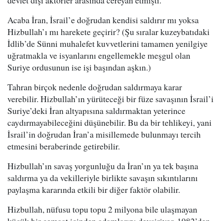
devlet dışı aktörler arasında cereyan etmişti.
Acaba İran, İsrail’e doğrudan kendisi saldırır mı yoksa
Hizbullah’ı mı harekete geçirir? (Şu sıralar kuzeybatıdaki
İdlib’de Sünni muhalefet kuvvetlerini tamamen yenilgiye
uğratmakla ve isyanlarını engellemekle meşgul olan
Suriye ordusunun ise işi başından aşkın.)
Tahran birçok nedenle doğrudan saldırmaya karar
verebilir. Hizbullah’ın yürüteceği bir füze savaşının İsrail’i
Suriye’deki İran altyapısına saldırmaktan yeterince
caydırmayabileceğini düşünebilir. Bu da bir tehlikeyi, yani
İsrail’in doğrudan İran’a misillemede bulunmayı tercih
etmesini beraberinde getirebilir.
Hizbullah’ın savaş yorgunluğu da İran’ın ya tek başına
saldırma ya da vekilleriyle birlikte savaşın sıkıntılarını
paylaşma kararında etkili bir diğer faktör olabilir.
Hizbullah, nüfusu topu topu 2 milyona bile ulaşmayan