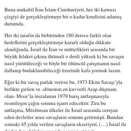
Buna mukabil İran İslam Cumhuriyeti, her iki kırmızı
çizgiyi de gerçekleştirmeye bir o kadar kendisini adamış
durumda.
Her iki tarafın da birbirinden 180 derece farklı olan
hedeflerini gerçekleştirmeye kararlı olduğu dikkate
alındığında, İsrail ile İran ve müttefikleri arasında bir
büyük felaket çıkma ihtimali o denli yüksek ki bu savaşın
nasıl yürütüleceği ve böyle bir ölümcül çatışmanın nasıl
dallanıp budaklanabileceği üzerinde kafa yormak lazım.
Eğer ki bir savaş patlak verirse bu, 1973 Ekim Savaşı’yla
birlikte girilen ve -dönemin en kuvvetli Arap düşmanı
olan- Mısır’la imzalanan 1979 barış antlaşmasıyla
resmileşen çağın sonuna işaret edecektir. Zira bu
antlaşma, Müslüman ülkeler ile İsrail arasında cereyan
eden devletler arası savaşların sonunu getirmişti. Bundan
sonraki 45 yılda verilen savaşların ekseriyeti, (…) İsrail ile