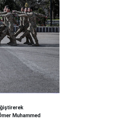
ğiştirerek
l Ömer Muhammed