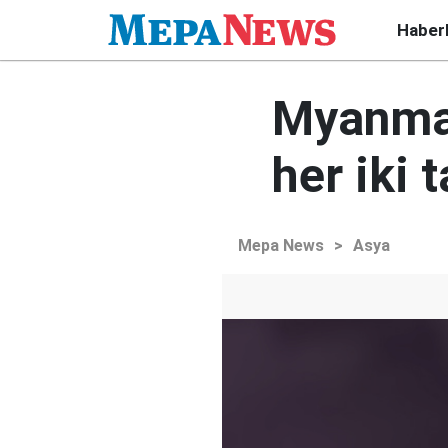
Haber
Myanmar
her iki 
Mepa News
>
Asya