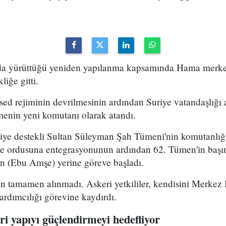
uda yürüttüğü yeniden yapılanma kapsamında Hama merke
iğe gitti.
ed rejiminin devrilmesinin ardından Suriye vatandaşlığı
enin yeni komutanı olarak atandı.
kiye destekli Sultan Süleyman Şah Tümeni'nin komutanlığ
ye ordusuna entegrasyonunun ardından 62. Tümen'in başın
 (Ebu Amşe) yerine göreve başladı.
 tamamen alınmadı. Askeri yetkililer, kendisini Merkez B
dımcılığı görevine kaydırdı.
i yapıyı güçlendirmeyi hedefliyor