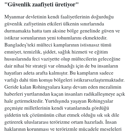
"Güvenlik zaafiyeti üretiyor"
Myanmar devletinin kendi faaliyetlerinin doğurduğu
güvenlik zafiyetinin etkileri ülkenin sınırlarında
durmamakta hatta tam aksine bölge genelinde güven ve
istikrar sorunlarının yeni tohumlarını ekmektedir.
Bangladeş’teki mülteci kamplarının istisnasız tümü
emniyet, temizlik, şiddet, sağlık hizmeti ve eğitim
hususlarında feci vaziyette olup mültecilerin geleceğine
dair nihai bir strateji var olmadığı için de bu insanların
hayatları adeta arafta kalmıştır. Bu kampların sadece
varlığı dahi tüm komşu bölgeleri istikrarsızlaştırmaktadır.
Geride kalan Rohingyalara karşı devam eden mezalimin
haberleri yurtlarından kaçan insanları radikalleşmeye açık
hale getirmektedir. Yurtdışında yaşayan Rohingyalar
geçmişte milletlerinin kendi vatanlarında gördüğü
şiddetin tek çözümünün cihat etmek olduğu sık sık dile
getirerek uluslararası terörizme ortam hazırladı. İnsan
haklarının korunması ve terörizmle mücadele meseleleri