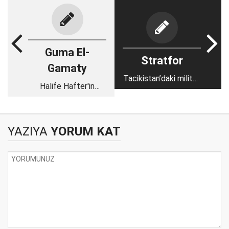
Guma El-
Stratfor
Gamaty
Tacikistan’daki militan
Halife Hafter'in
hareketlilik dış güçleri
Libya'da işlediği savaş
ülkeye çekebilir
suçları soruşturulmalı
YAZIYA
YORUM KAT