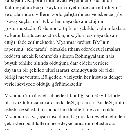
karşıyadır. Raporun muhtevası Myanmar ordusunun
Rohingyalara karşı “soykırım niyetini devam ettirdiğini”
ve aralarında sivillerin zorla çalıştırılması ve işkence gibi
“savaş suçlarının” tekrarlanmaya devam ettiğini
göstermektedir. Ordunun tertipli bir şekilde toplu infazlara
ve kadınlara tecavüz etmek için köyleri basmaya devam
ettiği ifade edilmektedir. Myanmar ordusu BM’nin
raporunu “tek taraflı” olmakla itham ederek suçlamaları
reddetti ancak Rakhine’da sıkışan Rohingyaların hala
büyük tehlike altında olduğuna dair eldeki verilere
dayanan bir şekilde uluslararası kamuoyunda bir fikir
birliği mevcuttur. Bölgedeki vaziyetin her hususta dehşet
verici seviyede olduğu görülmektedir.
Myanmar’ın küresel sahnedeki kimliği son 30 yıl içinde
bir uyuz it bir canan arasında değişip durdu. Bu değişimin
sebebi de sürekli insan hakları ihlalleri mevzusu oldu.
Myanmar’da yaşayan insanların başındaki devletin elinden
çektikleri bu ihlallerin neredeyse tamamını oluşturdu.