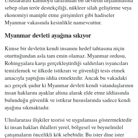
Uluslararası kamuoyu tarafından bir devletin dışlanmasına
sebep olan terör destekçiliği, nükleer silah geliştirme veya
ekonomiyi maniple etme girişimleri gibi hadiseler
Myanmar vakasında kesinlikle namevcuttur.
Myanmar devleti ayağına sıkıyor
Kimse bir devletin kendi insanını hedef tahtasına niçin
oturttuğundan asla tam emin olamaz. Myanmar ordusu,
Rohingyalara karşı gerçekleştirdiği saldırıları isyancıları
temizlemek ve ülkede istikrarı ve güvenliği tesis etmek
amacıyla yaptığını iddia etmektedir. Ancak bu vakadaki
acı gerçek şudur ki Myanmar devleti kendi vatandaşlarının
insan haklarını ayaklar altına alarak elde etme iddiasında
bulunduğu güvenlik ve istikrar hususlarında sadece kendi
ayağına sıkmaktadır.
Uluslararası ilişkiler teorisi ve uygulaması göstermektedir
ki insan hakları ihlalleri yerel, bölgesel ve beynelmilel
çatışmaların öncelikli kök sebebidir. Bu ister dine ister