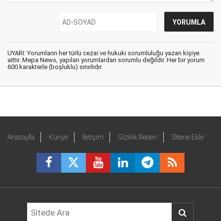
UYARI: Yorumların her türlü cezai ve hukuki sorumluluğu yazan kişiye
aittir. Mepa News, yapılan yorumlardan sorumlu değildir. Her bir yorum
600 karakterle (boşluklu) sınırlıdır.
Anasayfa
Künye
İletişim
Gizlilik İlkeleri
Sitene Ekle