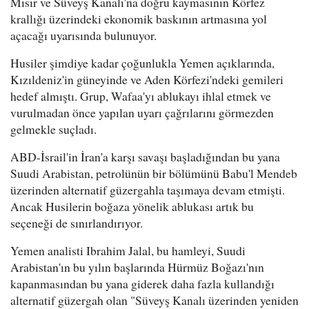
Mısır ve Süveyş Kanalı'na doğru kaymasının Körfez
krallığı üzerindeki ekonomik baskının artmasına yol
açacağı uyarısında bulunuyor.
Husiler şimdiye kadar çoğunlukla Yemen açıklarında,
Kızıldeniz'in güneyinde ve Aden Körfezi'ndeki gemileri
hedef almıştı. Grup, Wafaa'yı ablukayı ihlal etmek ve
vurulmadan önce yapılan uyarı çağrılarını görmezden
gelmekle suçladı.
ABD-İsrail'in İran'a karşı savaşı başladığından bu yana
Suudi Arabistan, petrolünün bir bölümünü Babu'l Mendeb
üzerinden alternatif güzergahla taşımaya devam etmişti.
Ancak Husilerin boğaza yönelik ablukası artık bu
seçeneği de sınırlandırıyor.
Yemen analisti Ibrahim Jalal, bu hamleyi, Suudi
Arabistan'ın bu yılın başlarında Hürmüz Boğazı'nın
kapanmasından bu yana giderek daha fazla kullandığı
alternatif güzergah olan "Süveyş Kanalı üzerinden yeniden