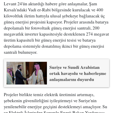
Levant 24'ün aktardığı habere göre anlaşmalar, Şam
Kırsalı'ndaki Vadi er-Rabi bölgesinde kurulacak ve 400
kilovoltluk iletim hattıyla ulusal şebekeye bağlanacak üç
güneş enerjisi projesini kapsıyor. Projeler arasında batarya
depolamalı bir fotovoltaik güneş enerjisi santrali, 200
megavatlık inverter kapasitesiyle desteklenen 274 megavat
üretim kapasiteli bir güneş enerjisi tesisi ve batarya
depolama sistemiyle donatılmış ikinci bir güneş enerjisi
santrali bulunuyor.
Suriye ve Suudi Arabistan
ortak havayolu ve haberleşme
anlaşmalarını duyurdu
Projeler birlikte temiz elektrik üretimini artırmayı,
şebekenin güvenilirliğini iyileştirmeyi ve Suriye'nin
yenilenebilir enerjiye geçişini desteklemeyi amaçlıyor. Su
ve Elektrik İşlerinden Sorumlu Enerji Bakan Yardımcısı