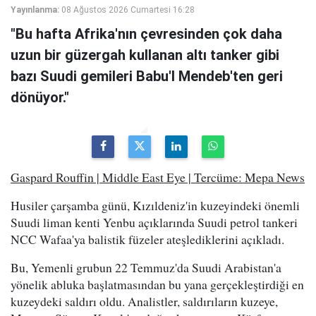
Yayınlanma:
08 Ağustos 2026 Cumartesi 16:28
"Bu hafta Afrika'nın çevresinden çok daha
uzun bir güzergah kullanan altı tanker gibi
bazı Suudi gemileri Babu'l Mendeb'ten geri
dönüyor."
Gaspard Rouffin | Middle East Eye | Tercüme: Mepa News
Husiler çarşamba günü, Kızıldeniz'in kuzeyindeki önemli
Suudi liman kenti Yenbu açıklarında Suudi petrol tankeri
NCC Wafaa'ya balistik füzeler ateşlediklerini açıkladı.
Bu, Yemenli grubun 22 Temmuz'da Suudi Arabistan'a
yönelik abluka başlatmasından bu yana gerçekleştirdiği en
kuzeydeki saldırı oldu. Analistler, saldırıların kuzeye,