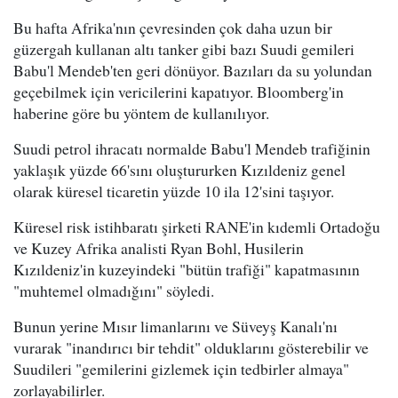
Bu hafta Afrika'nın çevresinden çok daha uzun bir
güzergah kullanan altı tanker gibi bazı Suudi gemileri
Babu'l Mendeb'ten geri dönüyor. Bazıları da su yolundan
geçebilmek için vericilerini kapatıyor. Bloomberg'in
haberine göre bu yöntem de kullanılıyor.
Suudi petrol ihracatı normalde Babu'l Mendeb trafiğinin
yaklaşık yüzde 66'sını oluştururken Kızıldeniz genel
olarak küresel ticaretin yüzde 10 ila 12'sini taşıyor.
Küresel risk istihbaratı şirketi RANE'in kıdemli Ortadoğu
ve Kuzey Afrika analisti Ryan Bohl, Husilerin
Kızıldeniz'in kuzeyindeki "bütün trafiği" kapatmasının
"muhtemel olmadığını" söyledi.
Bunun yerine Mısır limanlarını ve Süveyş Kanalı'nı
vurarak "inandırıcı bir tehdit" olduklarını gösterebilir ve
Suudileri "gemilerini gizlemek için tedbirler almaya"
zorlayabilirler.