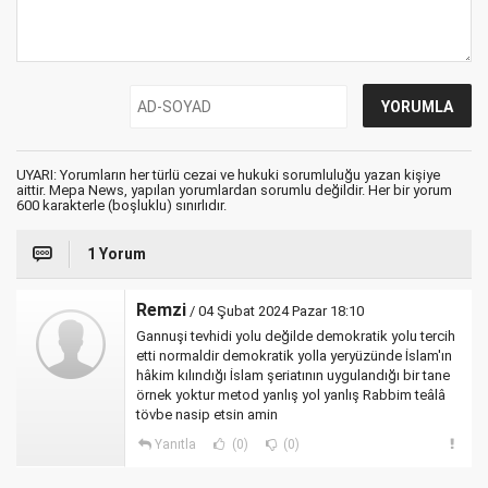
UYARI: Yorumların her türlü cezai ve hukuki sorumluluğu yazan kişiye
aittir. Mepa News, yapılan yorumlardan sorumlu değildir. Her bir yorum
600 karakterle (boşluklu) sınırlıdır.
1 Yorum
Remzi
/ 04 Şubat 2024 Pazar 18:10
Gannuşi tevhidi yolu değilde demokratik yolu tercih
etti normaldir demokratik yolla yeryüzünde İslam'ın
hâkim kılındığı İslam şeriatının uygulandığı bir tane
örnek yoktur metod yanlış yol yanlış Rabbim teâlâ
tövbe nasip etsin amin
Yanıtla
(0)
(0)