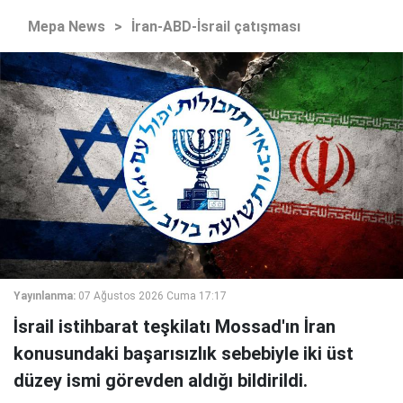
Mepa News
>
İran-ABD-İsrail çatışması
Yayınlanma:
07 Ağustos 2026 Cuma 17:17
İsrail istihbarat teşkilatı Mossad'ın İran
konusundaki başarısızlık sebebiyle iki üst
düzey ismi görevden aldığı bildirildi.