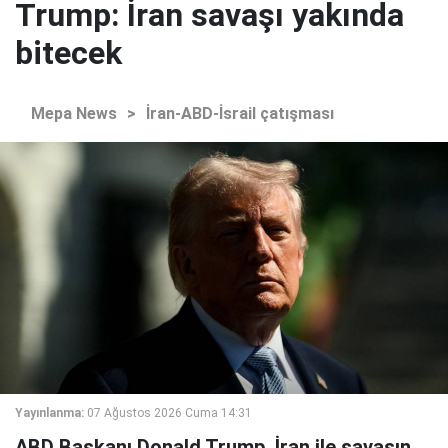
Trump: İran savaşı yakında
bitecek
Mepa News
>
İran-ABD-İsrail çatışması
Yayınlanma:
07 Ağustos 2026 Cuma 14:31
ABD Başkanı Donald Trump, İran ile savaşın