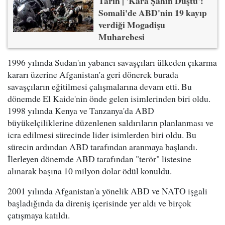
Tarih | 'Kara Şahin Düştü':
Somali'de ABD'nin 19 kayıp
verdiği Mogadişu
Muharebesi
1996 yılında Sudan'ın yabancı savaşçıları ülkeden çıkarma
kararı üzerine Afganistan'a geri dönerek burada
savaşçıların eğitilmesi çalışmalarına devam etti. Bu
dönemde El Kaide'nin önde gelen isimlerinden biri oldu.
1998 yılında Kenya ve Tanzanya'da ABD
büyükelçiliklerine düzenlenen saldırıların planlanması ve
icra edilmesi sürecinde lider isimlerden biri oldu. Bu
sürecin ardından ABD tarafından aranmaya başlandı.
İlerleyen dönemde ABD tarafından "terör" listesine
alınarak başına 10 milyon dolar ödül konuldu.
2001 yılında Afganistan'a yönelik ABD ve NATO işgali
başladığında da direniş içerisinde yer aldı ve birçok
çatışmaya katıldı.