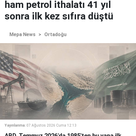
ham petrol ithalatı 41 yıl
sonra ilk kez sıfıra düştü
Mepa News
>
Ortadoğu
Yayınlanma:
07 Ağustos 2026 Cuma 12:13
ABD, Temmuz 2026'da 1985'ten bu yana ilk