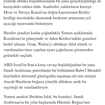
yönelik abluka başlatmasından bu yana gerçekleştirdiği en
kuzeydeki saldırı oldu. Analistler, saldırıların kuzeye,
Mısır ve Süveyş Kanalı'na doğru kaymasının Körfez
krallığı üzerindeki ekonomik baskının artmasına yol
açacağı uyarısında bulunuyor.
Husiler şimdiye kadar çoğunlukla Yemen açıklarında,
Kızıldeniz'in güneyinde ve Aden Körfezi'ndeki gemileri
hedef almıştı. Grup, Wafaa'yı ablukayı ihlal etmek ve
vurulmadan önce yapılan uyarı çağrılarını görmezden
gelmekle suçladı.
ABD-İsrail'in İran'a karşı savaşı başladığından bu yana
Suudi Arabistan, petrolünün bir bölümünü Babu'l Mendeb
üzerinden alternatif güzergahla taşımaya devam etmişti.
Ancak Husilerin boğaza yönelik ablukası artık bu
seçeneği de sınırlandırıyor.
Yemen analisti Ibrahim Jalal, bu hamleyi, Suudi
Arabistan'ın bu yılın başlarında Hürmüz Boğazı'nın