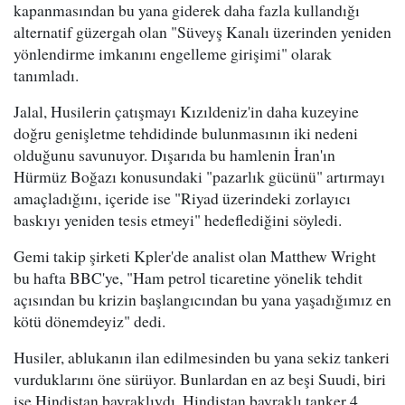
kapanmasından bu yana giderek daha fazla kullandığı
alternatif güzergah olan "Süveyş Kanalı üzerinden yeniden
yönlendirme imkanını engelleme girişimi" olarak
tanımladı.
Jalal, Husilerin çatışmayı Kızıldeniz'in daha kuzeyine
doğru genişletme tehdidinde bulunmasının iki nedeni
olduğunu savunuyor. Dışarıda bu hamlenin İran'ın
Hürmüz Boğazı konusundaki "pazarlık gücünü" artırmayı
amaçladığını, içeride ise "Riyad üzerindeki zorlayıcı
baskıyı yeniden tesis etmeyi" hedeflediğini söyledi.
Gemi takip şirketi Kpler'de analist olan Matthew Wright
bu hafta BBC'ye, "Ham petrol ticaretine yönelik tehdit
açısından bu krizin başlangıcından bu yana yaşadığımız en
kötü dönemdeyiz" dedi.
Husiler, ablukanın ilan edilmesinden bu yana sekiz tankeri
vurduklarını öne sürüyor. Bunlardan en az beşi Suudi, biri
ise Hindistan bayraklıydı. Hindistan bayraklı tanker 4