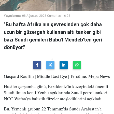
Yayınlanma:
08 Ağustos 2026 Cumartesi 16:28
"Bu hafta Afrika'nın çevresinden çok daha
uzun bir güzergah kullanan altı tanker gibi
bazı Suudi gemileri Babu'l Mendeb'ten geri
dönüyor."
Gaspard Rouffin | Middle East Eye | Tercüme: Mepa News
Husiler çarşamba günü, Kızıldeniz'in kuzeyindeki önemli
Suudi liman kenti Yenbu açıklarında Suudi petrol tankeri
NCC Wafaa'ya balistik füzeler ateşlediklerini açıkladı.
Bu, Yemenli grubun 22 Temmuz'da Suudi Arabistan'a