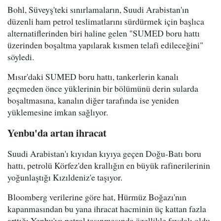
Bohl, Süveyş'teki sınırlamaların, Suudi Arabistan'ın
düzenli ham petrol teslimatlarını sürdürmek için başlıca
alternatiflerinden biri haline gelen "SUMED boru hattı
üzerinden boşaltma yapılarak kısmen telafi edileceğini"
söyledi.
Mısır'daki SUMED boru hattı, tankerlerin kanalı
geçmeden önce yüklerinin bir bölümünü derin sularda
boşaltmasına, kanalın diğer tarafında ise yeniden
yüklemesine imkan sağlıyor.
Yenbu'da artan ihracat
Suudi Arabistan'ı kıyıdan kıyıya geçen Doğu-Batı boru
hattı, petrolü Körfez'den krallığın en büyük rafinerilerinin
yoğunlaştığı Kızıldeniz'e taşıyor.
Bloomberg verilerine göre hat, Hürmüz Boğazı'nın
kapanmasından bu yana ihracat hacminin üç kattan fazla
arttığı Yenbu'ya petrol taşınmasında özellikle faydalı oldu.