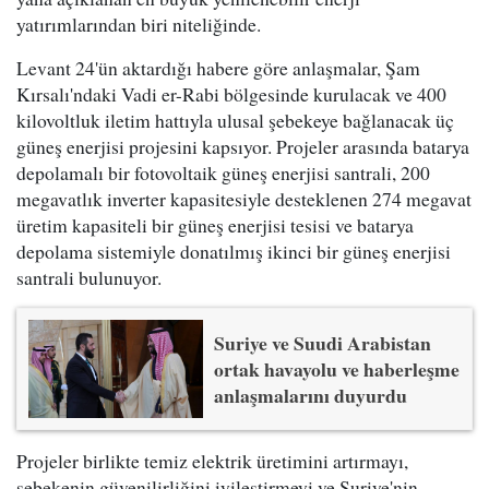
yatırımlarından biri niteliğinde.
Levant 24'ün aktardığı habere göre anlaşmalar, Şam
Kırsalı'ndaki Vadi er-Rabi bölgesinde kurulacak ve 400
kilovoltluk iletim hattıyla ulusal şebekeye bağlanacak üç
güneş enerjisi projesini kapsıyor. Projeler arasında batarya
depolamalı bir fotovoltaik güneş enerjisi santrali, 200
megavatlık inverter kapasitesiyle desteklenen 274 megavat
üretim kapasiteli bir güneş enerjisi tesisi ve batarya
depolama sistemiyle donatılmış ikinci bir güneş enerjisi
santrali bulunuyor.
Suriye ve Suudi Arabistan
ortak havayolu ve haberleşme
anlaşmalarını duyurdu
Projeler birlikte temiz elektrik üretimini artırmayı,
şebekenin güvenilirliğini iyileştirmeyi ve Suriye'nin