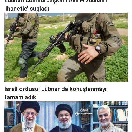
Lübnan Cumhurbaşkanı Avn Hizbullah'ı
'ihanetle' suçladı
İsrail ordusu: Lübnan'da konuşlanmayı
tamamladık