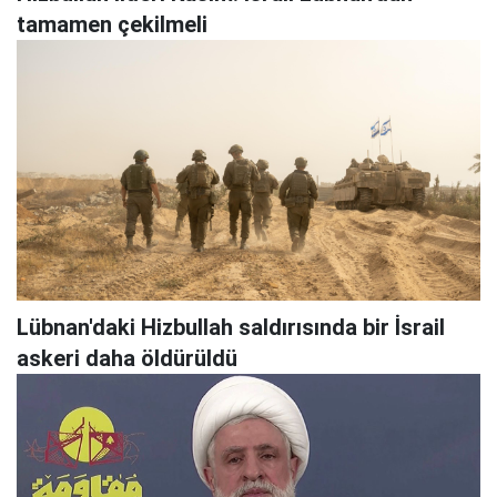
tamamen çekilmeli
Lübnan'daki Hizbullah saldırısında bir İsrail
askeri daha öldürüldü