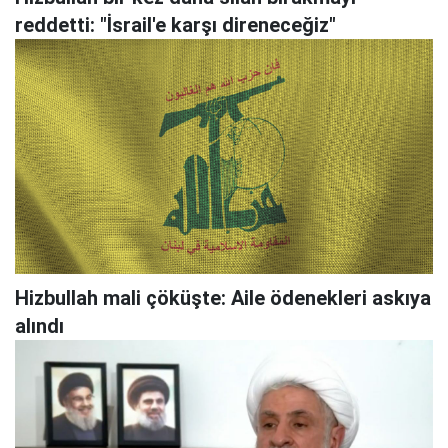
reddetti: "İsrail'e karşı direneceğiz"
Hizbullah mali çöküşte: Aile ödenekleri askıya
alındı