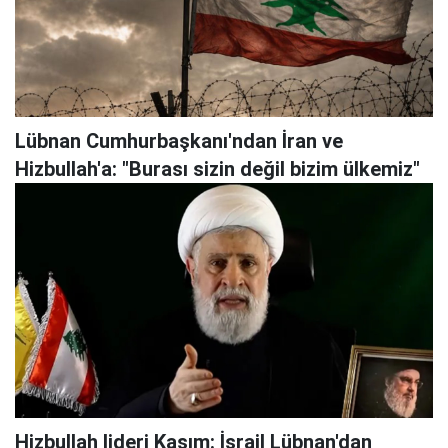
Lübnan Cumhurbaşkanı'ndan İran ve
Hizbullah'a: "Burası sizin değil bizim ülkemiz"
Hizbullah lideri Kasım: İsrail Lübnan'dan