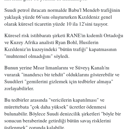
Suudi petrol ihracatı normalde Babu'l Mendeb trafiğinin
yaklaşık yüzde 66'sını oluştururken Kızıldeniz genel
olarak küresel ticaretin yüzde 10 ila 12'sini taşıyor.
Küresel risk istihbaratı şirketi RANE'in kıdemli Ortadoğu
ve Kuzey Afrika analisti Ryan Bohl, Husilerin
Kızıldeniz'in kuzeyindeki "bütün trafiği" kapatmasının
"muhtemel olmadığını" söyledi.
Bunun yerine Mısır limanlarını ve Süveyş Kanalı'nı
vurarak "inandırıcı bir tehdit" olduklarını gösterebilir ve
Suudileri "gemilerini gizlemek için tedbirler almaya"
zorlayabilirler.
Bu tedbirler arasında "vericilerin kapatılması" ve
mürettebata "çok daha yüksek" ücretler ödenmesi
bulunabilir. Böylece Suudi denizcilik şirketleri "böyle bir
sonucun beraberinde getirdiği bütün savaş risklerini
üstlenmek" zorunda kalabilir.