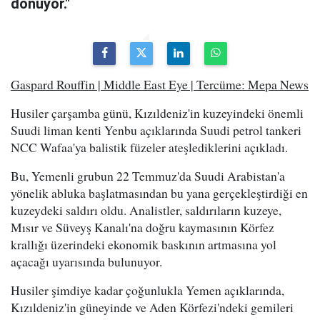
dönüyor."
Gaspard Rouffin | Middle East Eye | Tercüme: Mepa News
Husiler çarşamba günü, Kızıldeniz'in kuzeyindeki önemli
Suudi liman kenti Yenbu açıklarında Suudi petrol tankeri
NCC Wafaa'ya balistik füzeler ateşlediklerini açıkladı.
Bu, Yemenli grubun 22 Temmuz'da Suudi Arabistan'a
yönelik abluka başlatmasından bu yana gerçekleştirdiği en
kuzeydeki saldırı oldu. Analistler, saldırıların kuzeye,
Mısır ve Süveyş Kanalı'na doğru kaymasının Körfez
krallığı üzerindeki ekonomik baskının artmasına yol
açacağı uyarısında bulunuyor.
Husiler şimdiye kadar çoğunlukla Yemen açıklarında,
Kızıldeniz'in güneyinde ve Aden Körfezi'ndeki gemileri