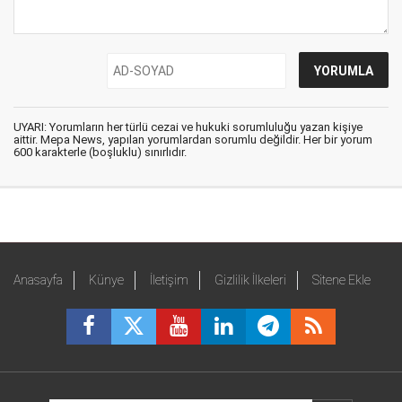
UYARI: Yorumların her türlü cezai ve hukuki sorumluluğu yazan kişiye
aittir. Mepa News, yapılan yorumlardan sorumlu değildir. Her bir yorum
600 karakterle (boşluklu) sınırlıdır.
Anasayfa
Künye
İletişim
Gizlilik İlkeleri
Sitene Ekle