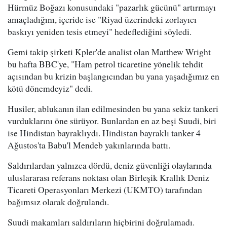
Hürmüz Boğazı konusundaki "pazarlık gücünü" artırmayı
amaçladığını, içeride ise "Riyad üzerindeki zorlayıcı
baskıyı yeniden tesis etmeyi" hedeflediğini söyledi.
Gemi takip şirketi Kpler'de analist olan Matthew Wright
bu hafta BBC'ye, "Ham petrol ticaretine yönelik tehdit
açısından bu krizin başlangıcından bu yana yaşadığımız en
kötü dönemdeyiz" dedi.
Husiler, ablukanın ilan edilmesinden bu yana sekiz tankeri
vurduklarını öne sürüyor. Bunlardan en az beşi Suudi, biri
ise Hindistan bayraklıydı. Hindistan bayraklı tanker 4
Ağustos'ta Babu'l Mendeb yakınlarında battı.
Saldırılardan yalnızca dördü, deniz güvenliği olaylarında
uluslararası referans noktası olan Birleşik Krallık Deniz
Ticareti Operasyonları Merkezi (UKMTO) tarafından
bağımsız olarak doğrulandı.
Suudi makamları saldırıların hiçbirini doğrulamadı.