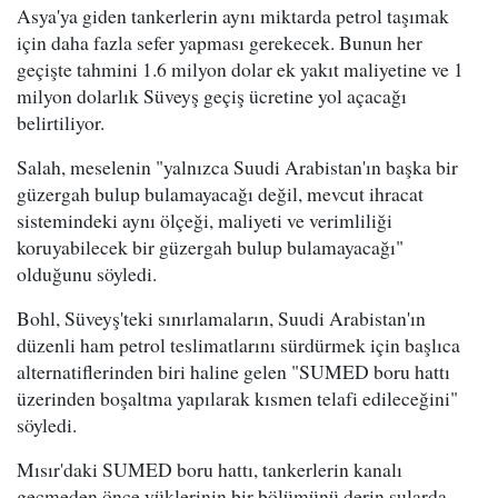
Asya'ya giden tankerlerin aynı miktarda petrol taşımak
için daha fazla sefer yapması gerekecek. Bunun her
geçişte tahmini 1.6 milyon dolar ek yakıt maliyetine ve 1
milyon dolarlık Süveyş geçiş ücretine yol açacağı
belirtiliyor.
Salah, meselenin "yalnızca Suudi Arabistan'ın başka bir
güzergah bulup bulamayacağı değil, mevcut ihracat
sistemindeki aynı ölçeği, maliyeti ve verimliliği
koruyabilecek bir güzergah bulup bulamayacağı"
olduğunu söyledi.
Bohl, Süveyş'teki sınırlamaların, Suudi Arabistan'ın
düzenli ham petrol teslimatlarını sürdürmek için başlıca
alternatiflerinden biri haline gelen "SUMED boru hattı
üzerinden boşaltma yapılarak kısmen telafi edileceğini"
söyledi.
Mısır'daki SUMED boru hattı, tankerlerin kanalı
geçmeden önce yüklerinin bir bölümünü derin sularda