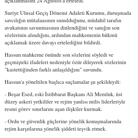
açıklanmasını 24 Ağustos'a erteledi.
Suriye Ulusal Geçiş Dönemi Adaleti Kurumu, duruşmada
savcılığın mütalaasının sunulduğunu, müdahil tarafın
avukatının savunmasının dinlendiğini ve sanığın son
sözlerinin alındığını, ardından mahkemenin hükmü
açıklamak üzere davayı ertelediğini bildirdi.
Hassun mahkeme önünde son sözlerini söyledi ve
geçmişteki ifadeleri nedeniyle özür dileyerek sözlerinin
"kastettiğinden farklı anlaşıldığını" savundu.
Hassun'a yöneltilen başlıca suçlamalar şu şekildeydi:
- Beşar Esed, eski İstihbarat Başkanı Ali Memluk, üst
düzey askeri yetkililer ve rejim yanlısı milis liderleriyle
resmi görev sınırlarını aşan ilişkiler kurmak.
- Ordu ve güvenlik güçlerine yönelik konuşmalarında
rejim karşıtlarına yönelik şiddeti teşvik etmek.