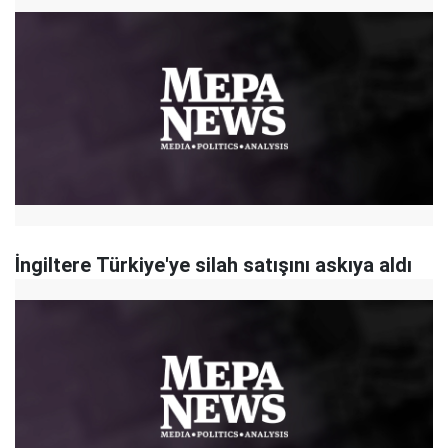
İngiltere Türkiye'ye silah satışını askıya aldı