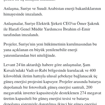
Anlaşma, Suriye ve Suudi Arabistan enerji bakanlıklarının
himayesinde imzalandı.
Anlaşmalar, Suriye Elektrik Şirketi CEO'su Ömer Şakruk
ile Harafi Genel Müdür Yardımcısı İbrahim el-Emir
tarafından imzalandı.
Projeler, Suriye'nin yeni hükümetinin kurulmasından bu
yana açıklanan en büyük yenilenebilir enerji
yatırımlarından biri niteliğinde.
Levant 24'ün aktardığı habere göre anlaşmalar, Şam
Kırsalı'ndaki Vadi er-Rabi bölgesinde kurulacak ve 400
kilovoltluk iletim hattıyla ulusal şebekeye bağlanacak üç
güneş enerjisi projesini kapsıyor. Projeler arasında batarya
depolamalı bir fotovoltaik güneş enerjisi santrali, 200
megavatlık inverter kapasitesiyle desteklenen 274 megavat
üretim kapasiteli bir güneş enerjisi tesisi ve batarya
depolama sistemiyle donatılmış ikinci bir güneş enerjisi