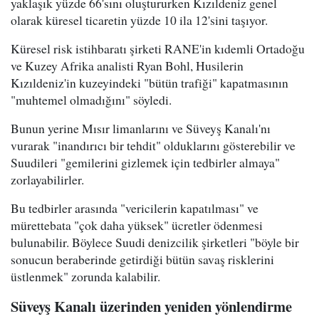
yaklaşık yüzde 66'sını oluştururken Kızıldeniz genel
olarak küresel ticaretin yüzde 10 ila 12'sini taşıyor.
Küresel risk istihbaratı şirketi RANE'in kıdemli Ortadoğu
ve Kuzey Afrika analisti Ryan Bohl, Husilerin
Kızıldeniz'in kuzeyindeki "bütün trafiği" kapatmasının
"muhtemel olmadığını" söyledi.
Bunun yerine Mısır limanlarını ve Süveyş Kanalı'nı
vurarak "inandırıcı bir tehdit" olduklarını gösterebilir ve
Suudileri "gemilerini gizlemek için tedbirler almaya"
zorlayabilirler.
Bu tedbirler arasında "vericilerin kapatılması" ve
mürettebata "çok daha yüksek" ücretler ödenmesi
bulunabilir. Böylece Suudi denizcilik şirketleri "böyle bir
sonucun beraberinde getirdiği bütün savaş risklerini
üstlenmek" zorunda kalabilir.
Süveyş Kanalı üzerinden yeniden yönlendirme