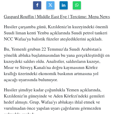
Gaspard Rouffin | Middle East Eye | Tercüme: Mepa News
Husiler çarşamba günü, Kızıldeniz'in kuzeyindeki önemli
Suudi liman kenti Yenbu açıklarında Suudi petrol tankeri
NCC Wafaa'ya balistik füzeler ateşlediklerini açıkladı.
Bu, Yemenli grubun 22 Temmuz'da Suudi Arabistan'a
yönelik abluka başlatmasından bu yana gerçekleştirdiği en
kuzeydeki saldırı oldu. Analistler, saldırıların kuzeye,
Mısır ve Süveyş Kanalı'na doğru kaymasının Körfez
krallığı üzerindeki ekonomik baskının artmasına yol
açacağı uyarısında bulunuyor.
Husiler şimdiye kadar çoğunlukla Yemen açıklarında,
Kızıldeniz'in güneyinde ve Aden Körfezi'ndeki gemileri
hedef almıştı. Grup, Wafaa'yı ablukayı ihlal etmek ve
vurulmadan önce yapılan uyarı çağrılarını görmezden