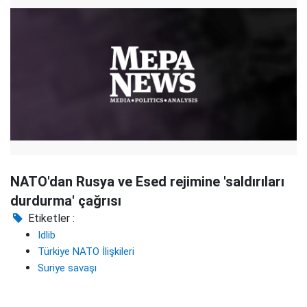
NATO'dan Rusya ve Esed rejimine 'saldırıları
durdurma' çağrısı
Etiketler :
Idlib
Türkiye NATO İlişkileri
Suriye savaşı