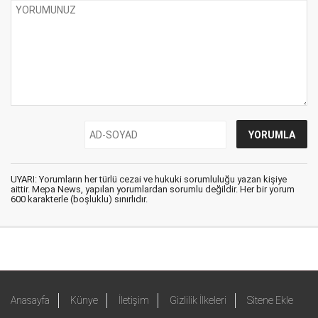
UYARI: Yorumların her türlü cezai ve hukuki sorumluluğu yazan kişiye
aittir. Mepa News, yapılan yorumlardan sorumlu değildir. Her bir yorum
600 karakterle (boşluklu) sınırlıdır.
Anasayfa
Künye
İletişim
Gizlilik İlkeleri
Sitene Ekle