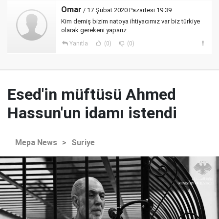
Omar
/ 17 Şubat 2020 Pazartesi 19:39
Kim demiş bizim natoya ihtiyacımız var biz türkiye
olarak gerekeni yaparız
Yanıtla
(0)
(0)
Esed'in müftüsü Ahmed
Hassun'un idamı istendi
Mepa News
>
Suriye