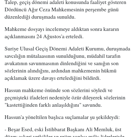
Talep, geçiş dönemi adaleti konusunda faaliyet gösteren
Dördüncü Ağır Ceza Mahkemesinin perşembe günü
düzenlediği duruşmada sunuldu.
Mahkeme dosyayı incelemeye aldıktan sonra kararın
açıklanmasını 24 Ağustos'a erteledi.
Suriye Ulusal Geçiş Dönemi Adaleti Kurumu, duruşmada
savcılığın mütalaasının sunulduğunu, müdahil tarafın
avukatının savunmasının dinlendiğini ve sanığın son
sözlerinin alındığını, ardından mahkemenin hükmü
açıklamak üzere davayı ertelediğini bildirdi.
Hassun mahkeme önünde son sözlerini söyledi ve
geçmişteki ifadeleri nedeniyle özür dileyerek sözlerinin
"kastettiğinden farklı anlaşıldığını" savundu.
Hassun'a yöneltilen başlıca suçlamalar şu şekildeydi:
- Beşar Esed, eski İstihbarat Başkanı Ali Memluk, üst
düzey askeri yetkililer ve rejim yanlısı milis liderleriyle