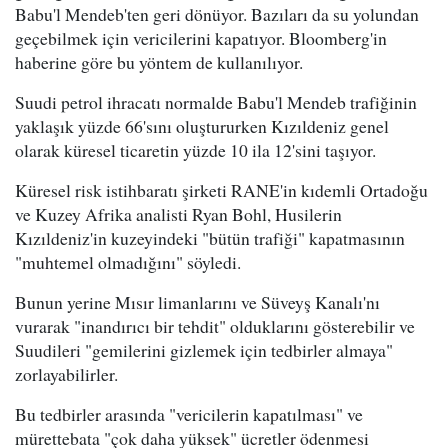
Babu'l Mendeb'ten geri dönüyor. Bazıları da su yolundan
geçebilmek için vericilerini kapatıyor. Bloomberg'in
haberine göre bu yöntem de kullanılıyor.
Suudi petrol ihracatı normalde Babu'l Mendeb trafiğinin
yaklaşık yüzde 66'sını oluştururken Kızıldeniz genel
olarak küresel ticaretin yüzde 10 ila 12'sini taşıyor.
Küresel risk istihbaratı şirketi RANE'in kıdemli Ortadoğu
ve Kuzey Afrika analisti Ryan Bohl, Husilerin
Kızıldeniz'in kuzeyindeki "bütün trafiği" kapatmasının
"muhtemel olmadığını" söyledi.
Bunun yerine Mısır limanlarını ve Süveyş Kanalı'nı
vurarak "inandırıcı bir tehdit" olduklarını gösterebilir ve
Suudileri "gemilerini gizlemek için tedbirler almaya"
zorlayabilirler.
Bu tedbirler arasında "vericilerin kapatılması" ve
mürettebata "çok daha yüksek" ücretler ödenmesi