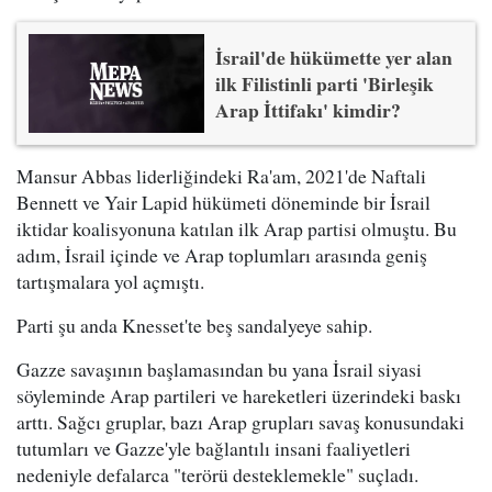
İsrail'de hükümette yer alan
ilk Filistinli parti 'Birleşik
Arap İttifakı' kimdir?
Mansur Abbas liderliğindeki Ra'am, 2021'de Naftali
Bennett ve Yair Lapid hükümeti döneminde bir İsrail
iktidar koalisyonuna katılan ilk Arap partisi olmuştu. Bu
adım, İsrail içinde ve Arap toplumları arasında geniş
tartışmalara yol açmıştı.
Parti şu anda Knesset'te beş sandalyeye sahip.
Gazze savaşının başlamasından bu yana İsrail siyasi
söyleminde Arap partileri ve hareketleri üzerindeki baskı
arttı. Sağcı gruplar, bazı Arap grupları savaş konusundaki
tutumları ve Gazze'yle bağlantılı insani faaliyetleri
nedeniyle defalarca "terörü desteklemekle" suçladı.