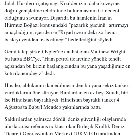
Jalal, Husilerin çatışmayı Kızıldeniz'in daha kuzeyine
doğru genişletme tehdidinde bulunmasının iki nedeni
olduğunu savunuyor. Dışarıda bu hamlenin İran'ın
Hürmüz Boğazı konusundaki "pazarlık gücünü" artırmayı
amaçladığını, içeride ise "Riyad üzerindeki zorlayıcı
baskıyı yeniden tesis etmeyi" hedeflediğini söyledi.
Gemi takip şirketi Kpler'de analist olan Matthew Wright
bu hafta BBC'ye, "Ham petrol ticaretine yönelik tehdit
açısından bu krizin başlangıcından bu yana yaşadığımız en
kötü dönemdeyiz" dedi.
Husiler, ablukanın ilan edilmesinden bu yana sekiz tankeri
vurduklarını öne sürüyor. Bunlardan en az beşi Suudi, biri
ise Hindistan bayraklıydı. Hindistan bayraklı tanker 4
Ağustos'ta Babu'l Mendeb yakınlarında battı.
Saldırılardan yalnızca dördü, deniz güvenliği olaylarında
uluslararası referans noktası olan Birleşik Krallık Deniz
Ticareti Operasyonları Merkezi (UKMTO) tarafından