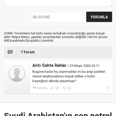
UYARI: Yorumların her türlü cezai ve hukuki sorumluluğu yazan kişiye
aittir. Mepa News, yapılan yorumlardan sorumlu değildir. Her bir yorum
600 karakterle (boşluklu) sınırlıdır.
1 Yorum
Anti-Sahte İlahlar
/ 25 Mayıs 2026 20:11
Bugüne kadar hiç utanmadılar mı bu arap partileri
davud aleyhisselama nispet edilen o küfür
bayrağının altında yaşamaya?
Yanıtla
(0)
(0)
Suudi Arabistan'ın son petrol