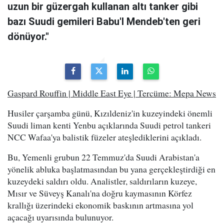
uzun bir güzergah kullanan altı tanker gibi
bazı Suudi gemileri Babu'l Mendeb'ten geri
dönüyor."
Gaspard Rouffin | Middle East Eye | Tercüme: Mepa News
Husiler çarşamba günü, Kızıldeniz'in kuzeyindeki önemli
Suudi liman kenti Yenbu açıklarında Suudi petrol tankeri
NCC Wafaa'ya balistik füzeler ateşlediklerini açıkladı.
Bu, Yemenli grubun 22 Temmuz'da Suudi Arabistan'a
yönelik abluka başlatmasından bu yana gerçekleştirdiği en
kuzeydeki saldırı oldu. Analistler, saldırıların kuzeye,
Mısır ve Süveyş Kanalı'na doğru kaymasının Körfez
krallığı üzerindeki ekonomik baskının artmasına yol
açacağı uyarısında bulunuyor.