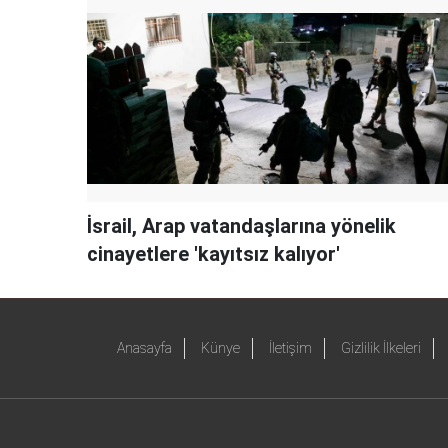
İsrail, Arap vatandaşlarına yönelik
cinayetlere 'kayıtsız kalıyor'
Anasayfa
Künye
İletişim
Gizlilik İlkeleri