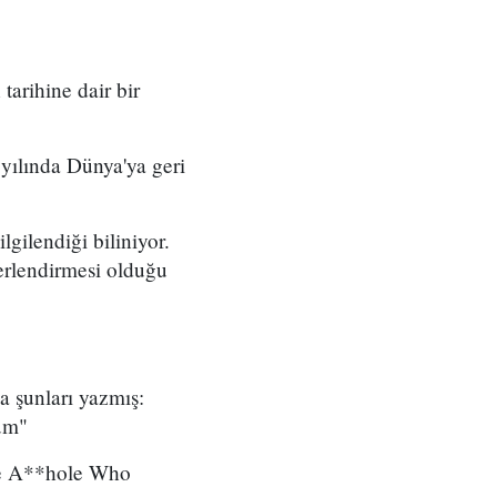
tarihine dair bir
 yılında Dünya'ya geri
gilendiği biliniyor.
ğerlendirmesi olduğu
 şunları yazmış:
rum"
'The A**hole Who