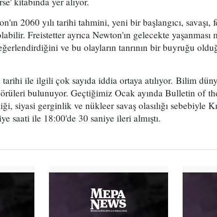
e' kitabında yer alıyor.
n'ın 2060 yılı tarihi tahmini, yeni bir başlangıcı, savaşı, f
labilir. Freistetter ayrıca Newton'ın gelecekte yaşanması 
eğerlendirdiğini ve bu olayların tanrının bir buyruğu o
tarihi ile ilgili çok sayıda iddia ortaya atılıyor. Bilim dü
öngörüleri bulunuyor. Geçtiğimiz Ocak ayında Bulletin of t
ği, siyasi gerginlik ve nükleer savaş olasılığı sebebiyle K
 saati ile 18:00'de 30 saniye ileri almıştı.