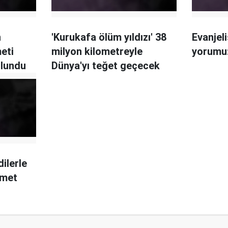
n
'Kurukafa ölüm yıldızı' 38
Evanjeli
eti
milyon kilometreyle
yorumu:
ulundu
Dünya'yı teğet geçecek
ilerle
amet