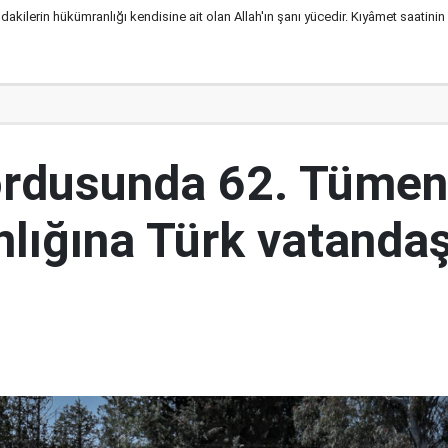
ındakilerin hükümranlığı kendisine ait olan Allah'ın şanı yücedir. Kıyâmet saatini
ordusunda 62. Tümen
lığına Türk vatandaş