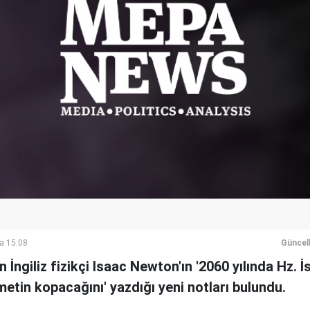
a 15:08
Güncel
 İngiliz fizikçi Isaac Newton'ın '2060 yılında Hz. İs
etin kopacağını' yazdığı yeni notları bulundu.