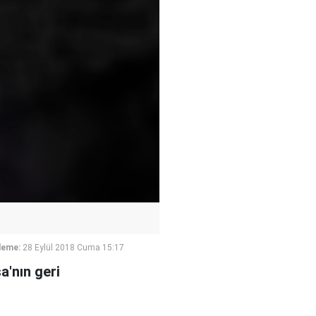
leme:
28 Eylül 2018 Cuma 15:17
a'nın geri