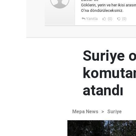
Göklerin, yerin ve her ikisi aras
O'na döndürüleceksiniz.
Yanıtla
(0)
(0)
Suriye 
komutan
atandı
Mepa News
>
Suriye