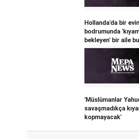
Hollanda'da bir evi
bodrumunda 'kıyam
bekleyen' bir aile b
'Müslümanlar Yahud
savaşmadıkça kıy
kopmayacak'