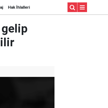
aj
Hak İhlalleri
 gelip
lir