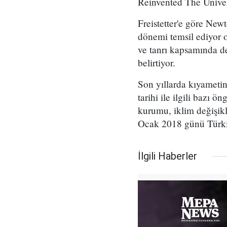
Reinvented The Univers
Freistetter'e göre Newto
dönemi temsil ediyor o
ve tanrı kapsamında d
belirtiyor.
Son yıllarda kıyametin 
tarihi ile ilgili bazı 
kurumu, iklim değişikli
Ocak 2018 günü Türkiye
İlgili Haberler