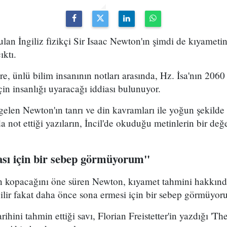
lan İngiliz fizikçi Sir Isaac Newton'ın şimdi de kıyametin 
ıktı.
re, ünlü bilim insanının notları arasında, Hz. İsa'nın 2060
in insanlığı uyaracağı iddiası bulunuyor.
elen Newton'ın tanrı ve din kavramları ile yoğun şekilde il
 not ettiği yazıların, İncil'de okuduğu metinlerin bir de
sı için bir sebep görmüyorum"
n kopacağını öne süren Newton, kıyamet tahmini hakkında
ilir fakat daha önce sona ermesi için bir sebep görmüyo
rihini tahmin ettiği savı, Florian Freistetter'in yazdığı 