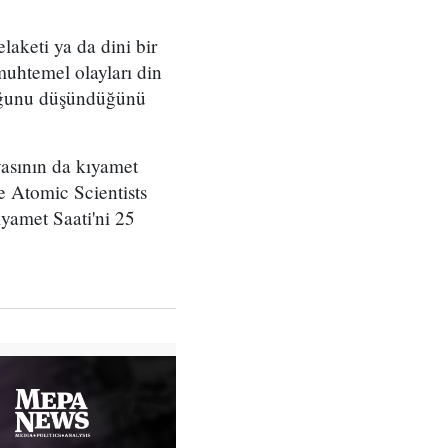
elaketi ya da dini bir
muhtemel olayları din
lduğunu düşündüğünü
nyasının da kıyamet
he Atomic Scientists
ıyamet Saati'ni 25