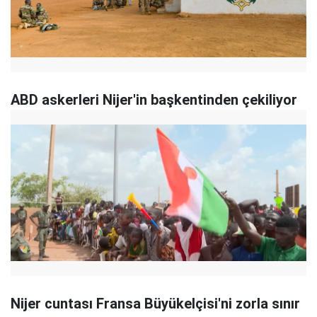
ABD askerleri Nijer'in başkentinden çekiliyor
Nijer cuntası Fransa Büyükelçisi'ni zorla sınır