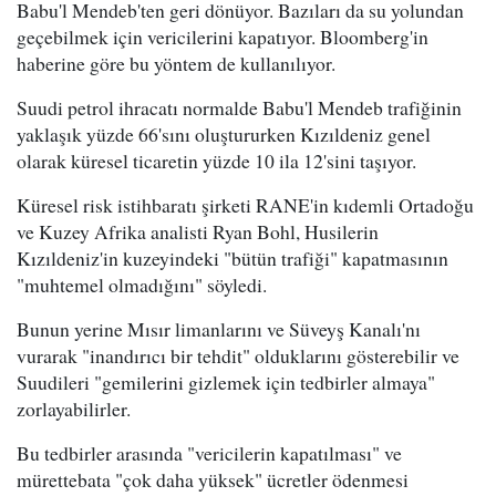
Babu'l Mendeb'ten geri dönüyor. Bazıları da su yolundan
geçebilmek için vericilerini kapatıyor. Bloomberg'in
haberine göre bu yöntem de kullanılıyor.
Suudi petrol ihracatı normalde Babu'l Mendeb trafiğinin
yaklaşık yüzde 66'sını oluştururken Kızıldeniz genel
olarak küresel ticaretin yüzde 10 ila 12'sini taşıyor.
Küresel risk istihbaratı şirketi RANE'in kıdemli Ortadoğu
ve Kuzey Afrika analisti Ryan Bohl, Husilerin
Kızıldeniz'in kuzeyindeki "bütün trafiği" kapatmasının
"muhtemel olmadığını" söyledi.
Bunun yerine Mısır limanlarını ve Süveyş Kanalı'nı
vurarak "inandırıcı bir tehdit" olduklarını gösterebilir ve
Suudileri "gemilerini gizlemek için tedbirler almaya"
zorlayabilirler.
Bu tedbirler arasında "vericilerin kapatılması" ve
mürettebata "çok daha yüksek" ücretler ödenmesi