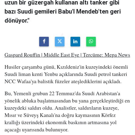
uzun bir güzergah kullanan altı tanker gibi
bazı Suudi gemileri Babu'l Mendeb'ten geri
dönüyor."
Gaspard Rouffin | Middle East Eye | Tercüme: Mepa News
Husiler çarşamba günü, Kızıldeniz'in kuzeyindeki önemli
Suudi liman kenti Yenbu açıklarında Suudi petrol tankeri
NCC Wafaa'ya balistik füzeler ateşlediklerini açıkladı.
Bu, Yemenli grubun 22 Temmuz'da Suudi Arabistan'a
yönelik abluka başlatmasından bu yana gerçekleştirdiği en
kuzeydeki saldırı oldu. Analistler, saldırıların kuzeye,
Mısır ve Süveyş Kanalı'na doğru kaymasının Körfez
krallığı üzerindeki ekonomik baskının artmasına yol
açacağı uyarısında bulunuyor.