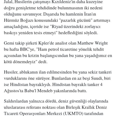
Jalal, Husilerin çatışmayı Kızıldeniz'in daha kuzeyine
doğru genişletme tehdidinde bulunmasının iki nedeni
olduğunu savunuyor. Dışarıda bu hamlenin İran'ın
Hürmüz Boğazı konusundaki "pazarlık gücünü" artırmayı
amaçladığını, içeride ise "Riyad üzerindeki zorlayıcı
baskıyı yeniden tesis etmeyi" hedeflediğini söyledi.
Gemi takip şirketi Kpler'de analist olan Matthew Wright
bu hafta BBC'ye, "Ham petrol ticaretine yönelik tehdit
açısından bu krizin başlangıcından bu yana yaşadığımız en
kötü dönemdeyiz" dedi.
Husiler, ablukanın ilan edilmesinden bu yana sekiz tankeri
vurduklarını öne sürüyor. Bunlardan en az beşi Suudi, biri
ise Hindistan bayraklıydı. Hindistan bayraklı tanker 4
Ağustos'ta Babu'l Mendeb yakınlarında battı.
Saldırılardan yalnızca dördü, deniz güvenliği olaylarında
uluslararası referans noktası olan Birleşik Krallık Deniz
Ticareti Operasyonları Merkezi (UKMTO) tarafından