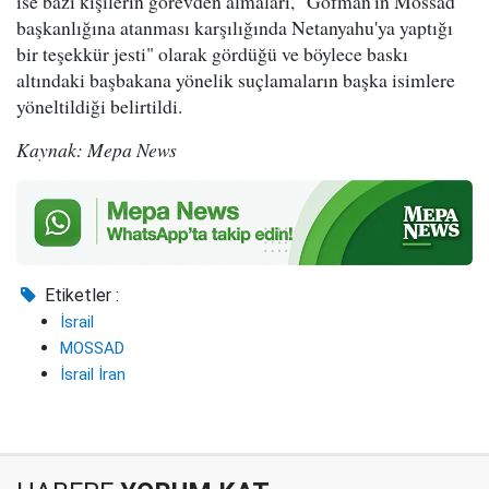
ise bazı kişilerin görevden almaları, "Gofman'ın Mossad
başkanlığına atanması karşılığında Netanyahu'ya yaptığı
bir teşekkür jesti" olarak gördüğü ve böylece baskı
altındaki başbakana yönelik suçlamaların başka isimlere
yöneltildiği belirtildi.
Kaynak: Mepa News
Etiketler :
İsrail
MOSSAD
İsrail İran