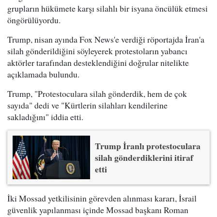
grupların hükümete karşı silahlı bir isyana öncülük etmesi
öngörülüyordu.
Trump, nisan ayında Fox News'e verdiği röportajda İran'a
silah gönderildiğini söyleyerek protestoların yabancı
aktörler tarafından desteklendiğini doğrular nitelikte
açıklamada bulundu.
Trump, "Protestoculara silah gönderdik, hem de çok
sayıda" dedi ve "Kürtlerin silahları kendilerine
sakladığını" iddia etti.
Trump İranlı protestoculara
silah gönderdiklerini itiraf
etti
İki Mossad yetkilisinin görevden alınması kararı, İsrail
güvenlik yapılanması içinde Mossad başkanı Roman