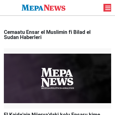
Cemaatu Ensar el Muslimin fi Bilad el
Sudan Haberleri
El Kaide'nin Nijerya'daki kolu Ensaru kime