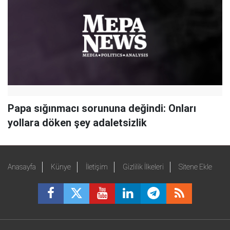
Papa sığınmacı sorununa değindi: Onları
yollara döken şey adaletsizlik
Anasayfa
Künye
İletişim
Gizlilik İlkeleri
Sitene Ekle