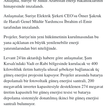
Anlaşma, Suriye ve Suudi Arabistan enerji bakanlıklarının
himayesinde imzalandı.
Anlaşmalar, Suriye Elektrik Şirketi CEO'su Ömer Şakruk
ile Harafi Genel Müdür Yardımcısı İbrahim el-Emir
tarafından imzalandı.
Projeler, Suriye'nin yeni hükümetinin kurulmasından bu
yana açıklanan en büyük yenilenebilir enerji
yatırımlarından biri niteliğinde.
Levant 24'ün aktardığı habere göre anlaşmalar, Şam
Kırsalı'ndaki Vadi er-Rabi bölgesinde kurulacak ve 400
kilovoltluk iletim hattıyla ulusal şebekeye bağlanacak üç
güneş enerjisi projesini kapsıyor. Projeler arasında batarya
depolamalı bir fotovoltaik güneş enerjisi santrali, 200
megavatlık inverter kapasitesiyle desteklenen 274 megavat
üretim kapasiteli bir güneş enerjisi tesisi ve batarya
depolama sistemiyle donatılmış ikinci bir güneş enerjisi
santrali bulunuyor.