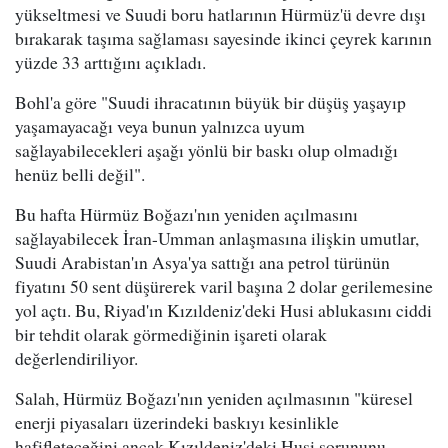
yükseltmesi ve Suudi boru hatlarının Hürmüz'ü devre dışı
bırakarak taşıma sağlaması sayesinde ikinci çeyrek karının
yüzde 33 arttığını açıkladı.
Bohl'a göre "Suudi ihracatının büyük bir düşüş yaşayıp
yaşamayacağı veya bunun yalnızca uyum
sağlayabilecekleri aşağı yönlü bir baskı olup olmadığı
henüz belli değil".
Bu hafta Hürmüz Boğazı'nın yeniden açılmasını
sağlayabilecek İran-Umman anlaşmasına ilişkin umutlar,
Suudi Arabistan'ın Asya'ya sattığı ana petrol türünün
fiyatını 50 sent düşürerek varil başına 2 dolar gerilemesine
yol açtı. Bu, Riyad'ın Kızıldeniz'deki Husi ablukasını ciddi
bir tehdit olarak görmediğinin işareti olarak
değerlendiriliyor.
Salah, Hürmüz Boğazı'nın yeniden açılmasının "küresel
enerji piyasaları üzerindeki baskıyı kesinlikle
hafifleteceğini ancak Kızıldeniz'deki Husi sorununu