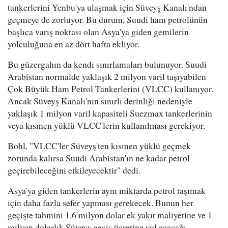
tankerlerini Yenbu'ya ulaşmak için Süveyş Kanalı'ndan
geçmeye de zorluyor. Bu durum, Suudi ham petrolünün
başlıca varış noktası olan Asya'ya giden gemilerin
yolculuğuna en az dört hafta ekliyor.
Bu güzergahın da kendi sınırlamaları bulunuyor. Suudi
Arabistan normalde yaklaşık 2 milyon varil taşıyabilen
Çok Büyük Ham Petrol Tankerlerini (VLCC) kullanıyor.
Ancak Süveyş Kanalı'nın sınırlı derinliği nedeniyle
yaklaşık 1 milyon varil kapasiteli Suezmax tankerlerinin
veya kısmen yüklü VLCC'lerin kullanılması gerekiyor.
Bohl, "VLCC'ler Süveyş'ten kısmen yüklü geçmek
zorunda kalırsa Suudi Arabistan'ın ne kadar petrol
geçirebileceğini etkileyecektir" dedi.
Asya'ya giden tankerlerin aynı miktarda petrol taşımak
için daha fazla sefer yapması gerekecek. Bunun her
geçişte tahmini 1.6 milyon dolar ek yakıt maliyetine ve 1
milyon dolarlık Süveyş geçiş ücretine yol açacağı