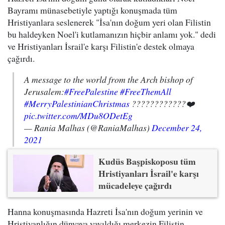
Bayramı münasebetiyle yaptığı konuşmada tüm
Hristiyanlara seslenerek "İsa'nın doğum yeri olan Filistin
bu haldeyken Noel'i kutlamanızın hiçbir anlamı yok." dedi
ve Hristiyanları İsrail'e karşı Filistin'e destek olmaya
çağırdı.
A message to the world from the Arch bishop of
Jerusalem:
#FreePalestine
#FreeThemAll
#MerryPalestinianChristmas
????????????❤️
pic.twitter.com/MDu8ODetEg
— Rania Malhas (@RaniaMalhas)
December 24,
2021
Kudüs Başpiskoposu tüm
Hristiyanları İsrail'e karşı
mücadeleye çağırdı
Hanna konuşmasında Hazreti İsa'nın doğum yerinin ve
Hristiyanlığın dünyaya yayıldığı merkezin Filistin