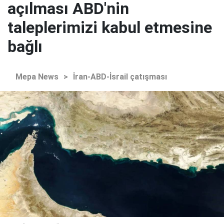
açılması ABD'nin
taleplerimizi kabul etmesine
bağlı
Mepa News
>
İran-ABD-İsrail çatışması