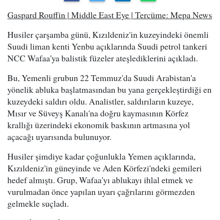
Gaspard Rouffin | Middle East Eye | Tercüme: Mepa News
Husiler çarşamba günü, Kızıldeniz'in kuzeyindeki önemli
Suudi liman kenti Yenbu açıklarında Suudi petrol tankeri
NCC Wafaa'ya balistik füzeler ateşlediklerini açıkladı.
Bu, Yemenli grubun 22 Temmuz'da Suudi Arabistan'a
yönelik abluka başlatmasından bu yana gerçekleştirdiği en
kuzeydeki saldırı oldu. Analistler, saldırıların kuzeye,
Mısır ve Süveyş Kanalı'na doğru kaymasının Körfez
krallığı üzerindeki ekonomik baskının artmasına yol
açacağı uyarısında bulunuyor.
Husiler şimdiye kadar çoğunlukla Yemen açıklarında,
Kızıldeniz'in güneyinde ve Aden Körfezi'ndeki gemileri
hedef almıştı. Grup, Wafaa'yı ablukayı ihlal etmek ve
vurulmadan önce yapılan uyarı çağrılarını görmezden
gelmekle suçladı.