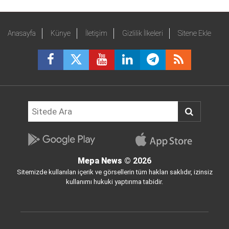
Anasayfa
Künye
İletişim
Gizlilik İlkeleri
Sitene Ekle
Mepa News
© 2026
Sitemizde kullanılan içerik ve görsellerin tüm hakları saklıdır, izinsiz
kullanımı hukuki yaptırıma tabidir.