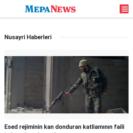
Nusayri Haberleri
Esed rejiminin kan donduran katliamının faili