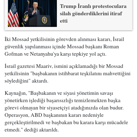
Trump İranlı protestoculara
silah gönderdiklerini itiraf
etti
İki Mossad yetkilisinin görevden alınması kararı, İsrail
güvenlik yapılanması içinde Mossad başkanı Roman
Gofman ve Netanyahu'ya karşı tepkiye yol açtı.
İsrail gazetesi Maariv, ismini açıklamadığı bir Mossad
yetkilisinin "başbakanın istihbarat teşkilatını mahvettiğini
söylediğini" aktardı.
Kaynağın, "Başbakanın ve siyasi yönetimin savaşı
yönetirken işlediği başarısızlığı temizlemekten başka
görevi olmayan bir siyasetçiyi atadığınızda olan budur.
Operasyon, ABD başkanının kararı nedeniyle
gerçekleştirilmedi ve başbakan bu karara karşı mücadele
etmedi." dediği aktarıldı.