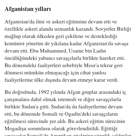
Afganistan yılları
Afganistan'da ilmi ve askeri eğitimine devam etti ve
özellikle askeri alanda uzmanlık kazandı. Sovyetler Birliği
mağlup olarak ülkeden geri çekilene ve desteklediği
komünist yönetim de yıkılana kadar Afganistan'da savaşa
devam etti. Ebu Muhammed, Usame bin Ladin
öncülüğündeki yabancı savaşçılarla birlikte hareket etti.
Bu dönemdeki faaliyetleri sebebiyle Mısır'a tekrar geri
dönmesi mümkün olmayacağı için cihat yanlısı
faaliyetlerine ülke dışında devam etmeye karar verdi.
Bu doğrultuda, 1992 yılında Afgan gruplar arasındaki iç
çatışmalara dahil olmak istemedi ve diğer savaşçılarla
birlikte Sudan'a gitti. Sudan'da da faaliyetlerine devam
etti, bu dönemde Somali ve Ogadin'deki savaşçıların
eğitilmesi sürecinde yer aldı. Bu askeri eğitim sürecinin
Mogadişu sorumlusu olarak görevlendirildi. Eğittiği
savaşçılar Somali'de Amerikan güçlerine yönelik saldırılar