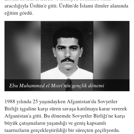
aracılığıyla Ürdün'e gitti. Ürdün'de İslami ilimler alanında
eğitim gördü.
Ebu Muhammed el Mısri'nin gençlik dönemi
1988 yılında 25 yaşındayken Afganistan'da Sovyetler
Birliği işgaline karşı süren savaşa katılmaya karar vererek
Afganistan'a gitti. Bu dönemde Sovyetler Birliği'ne karşı
büyük çatışmaların yaşandığı ve geniş kapsamlı
taarruzların gerçekleştirildiği bir süreçten geçiliyordu.