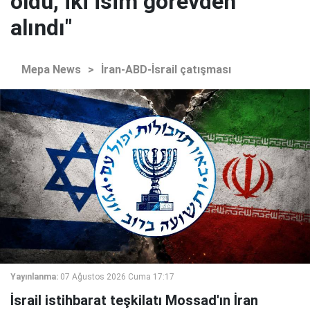
oldu, iki isim görevden
alındı"
Mepa News
>
İran-ABD-İsrail çatışması
Yayınlanma:
07 Ağustos 2026 Cuma 17:17
İsrail istihbarat teşkilatı Mossad'ın İran