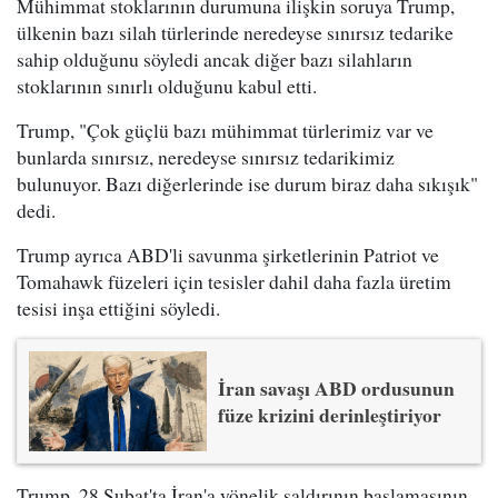
Mühimmat stoklarının durumuna ilişkin soruya Trump,
ülkenin bazı silah türlerinde neredeyse sınırsız tedarike
sahip olduğunu söyledi ancak diğer bazı silahların
stoklarının sınırlı olduğunu kabul etti.
Trump, "Çok güçlü bazı mühimmat türlerimiz var ve
bunlarda sınırsız, neredeyse sınırsız tedarikimiz
bulunuyor. Bazı diğerlerinde ise durum biraz daha sıkışık"
dedi.
Trump ayrıca ABD'li savunma şirketlerinin Patriot ve
Tomahawk füzeleri için tesisler dahil daha fazla üretim
tesisi inşa ettiğini söyledi.
İran savaşı ABD ordusunun
füze krizini derinleştiriyor
Trump, 28 Şubat'ta İran'a yönelik saldırının başlamasının