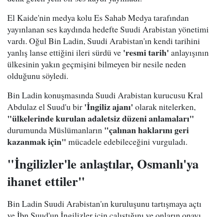
El Kaide'nin medya kolu Es Sahab Medya tarafından
yayınlanan ses kaydında hedefte Suudi Arabistan yönetimi
vardı. Oğul Bin Ladin, Suudi Arabistan'ın kendi tarihini
'resmi tarih'
yanlış lanse ettiğini ileri sürdü ve
anlayışının
ülkesinin yakın geçmişini bilmeyen bir nesile neden
olduğunu söyledi.
Bin Ladin konuşmasında Suudi Arabistan kurucusu Kral
'İngiliz ajanı'
Abdulaz el Suud'u bir
olarak nitelerken,
"ülkelerinde kurulan adaletsiz düzeni anlamaları"
"çalınan haklarını geri
durumunda Müslümanların
kazanmak için"
mücadele edebileceğini vurguladı.
"İngilizler'le anlaştılar, Osmanlı'ya
ihanet ettiler"
Bin Ladin Suudi Arabistan'ın kuruluşunu tartışmaya açtı
ve İbn Suud'un İngilizler için çalıştığını ve onların onayı