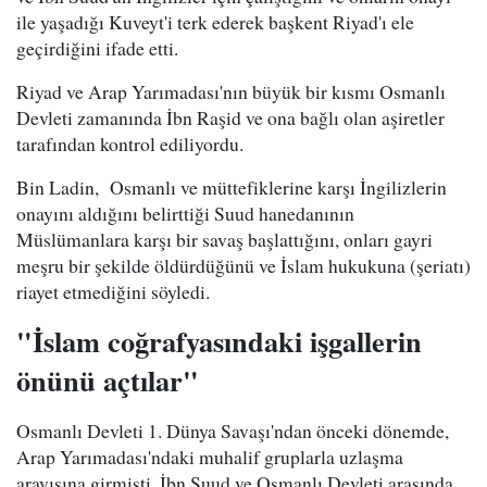
ile yaşadığı Kuveyt'i terk ederek başkent Riyad'ı ele
geçirdiğini ifade etti.
Riyad ve Arap Yarımadası'nın büyük bir kısmı Osmanlı
Devleti zamanında İbn Raşid ve ona bağlı olan aşiretler
tarafından kontrol ediliyordu.
Bin Ladin, Osmanlı ve müttefiklerine karşı İngilizlerin
onayını aldığını belirttiği Suud hanedanının
Müslümanlara karşı bir savaş başlattığını, onları gayri
meşru bir şekilde öldürdüğünü ve İslam hukukuna (şeriatı)
riayet etmediğini söyledi.
"İslam coğrafyasındaki işgallerin
önünü açtılar"
Osmanlı Devleti 1. Dünya Savaşı'ndan önceki dönemde,
Arap Yarımadası'ndaki muhalif gruplarla uzlaşma
arayışına girmişti. İbn Suud ve Osmanlı Devleti arasında