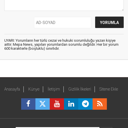
UYARI: Yorumların her türlü cezai ve hukuki sorumluluğu yazan kişiye
aittir. Mepa News, yapılan yorumlardan sorumlu değildir. Her bir yorum
600 karakterle (boşluklu) sınırlıdır.
Anasayfa
Künye
İletişim
Gizlilik İlkeleri
Sitene Ekle