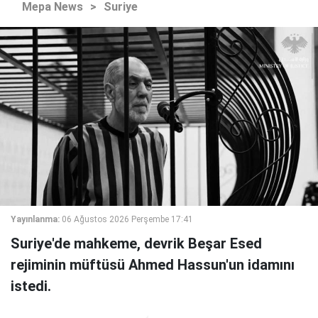
Mepa News
>
Suriye
Yayınlanma:
06 Ağustos 2026 Perşembe 17:41
Suriye'de mahkeme, devrik Beşar Esed
rejiminin müftüsü Ahmed Hassun'un idamını
istedi.