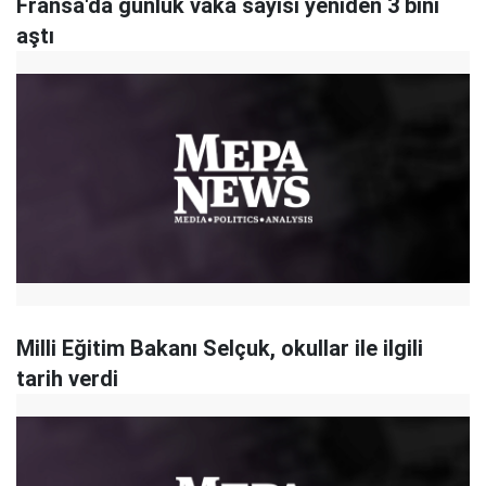
Fransa'da günlük vaka sayısı yeniden 3 bini
aştı
Milli Eğitim Bakanı Selçuk, okullar ile ilgili
tarih verdi