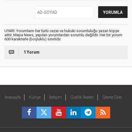
UYARI: Yorumların her türlü cezai ve hukuki sorumluluğu yazan kişiye
aittir. Mepa News, yapılan yorumlardan sorumlu değildir. Her bir yorum
600 karakterle (boşluklu) sınırlıdır.
1 Yorum
Anasayfa
Künye
İletişim
Gizlilik İlkeleri
Sitene Ekle