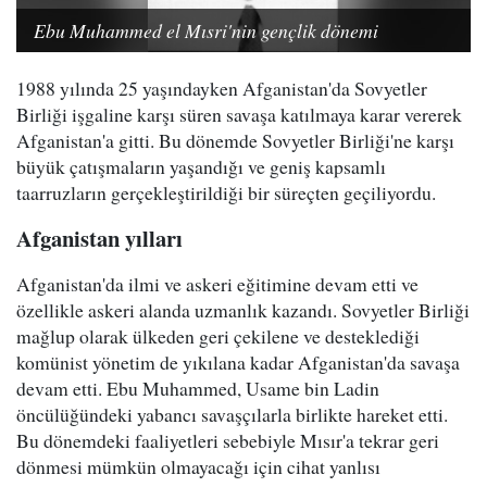
Ebu Muhammed el Mısri'nin gençlik dönemi
1988 yılında 25 yaşındayken Afganistan'da Sovyetler
Birliği işgaline karşı süren savaşa katılmaya karar vererek
Afganistan'a gitti. Bu dönemde Sovyetler Birliği'ne karşı
büyük çatışmaların yaşandığı ve geniş kapsamlı
taarruzların gerçekleştirildiği bir süreçten geçiliyordu.
Afganistan yılları
Afganistan'da ilmi ve askeri eğitimine devam etti ve
özellikle askeri alanda uzmanlık kazandı. Sovyetler Birliği
mağlup olarak ülkeden geri çekilene ve desteklediği
komünist yönetim de yıkılana kadar Afganistan'da savaşa
devam etti. Ebu Muhammed, Usame bin Ladin
öncülüğündeki yabancı savaşçılarla birlikte hareket etti.
Bu dönemdeki faaliyetleri sebebiyle Mısır'a tekrar geri
dönmesi mümkün olmayacağı için cihat yanlısı