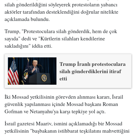
silah gönderildiğini söyleyerek protestoların yabancı
aktörler tarafından desteklendiğini doğrular nitelikte
açıklamada bulundu.
Trump, "Protestoculara silah gönderdik, hem de çok
sayıda" dedi ve "Kürtlerin silahları kendilerine
sakladığını" iddia etti.
Trump İranlı protestoculara
silah gönderdiklerini itiraf
etti
İki Mossad yetkilisinin görevden alınması kararı, İsrail
güvenlik yapılanması içinde Mossad başkanı Roman
Gofman ve Netanyahu'ya karşı tepkiye yol açtı.
İsrail gazetesi Maariv, ismini açıklamadığı bir Mossad
yetkilisinin "başbakanın istihbarat teşkilatını mahvettiğini