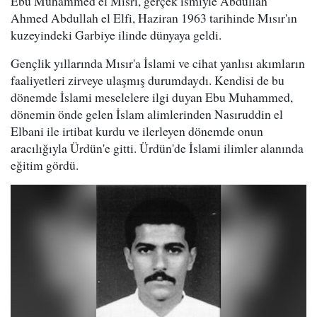
Ebu Muhammed el Mısri, gerçek ismiyle Abdullah
Ahmed Abdullah el Elfi, Haziran 1963 tarihinde Mısır'ın
kuzeyindeki Garbiye ilinde dünyaya geldi.
Gençlik yıllarında Mısır'a İslami ve cihat yanlısı akımların
faaliyetleri zirveye ulaşmış durumdaydı. Kendisi de bu
dönemde İslami meselelere ilgi duyan Ebu Muhammed,
dönemin önde gelen İslam alimlerinden Nasıruddin el
Elbani ile irtibat kurdu ve ilerleyen dönemde onun
aracılığıyla Ürdün'e gitti. Ürdün'de İslami ilimler alanında
eğitim gördü.