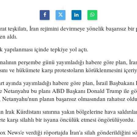
arat teşkilatı, İran rejimini devirmeye yönelik başarısız bir
en aldı.
k yapılanması içinde tepkiye yol açtı.
analının perşembe günü yayımladığı habere göre plan, İran
sını ve hükümete karşı protestoların körüklenmesini içeri
t ayında yayımladığı habere göre plan, İsrail Başbakan
 ve Netanyahu bu planı ABD Başkanı Donald Trump ile g
 Netanyahu'nun planın başarısız olmasından rahatsız olduğ
n Irak Kürdistanı sınırına yakın bölgelerine hava saldırıl
e karşı silahlı bir isyana öncülük etmesi öngörülüyordu.
x News'e verdiği röportajda İran'a silah gönderildiğini sö