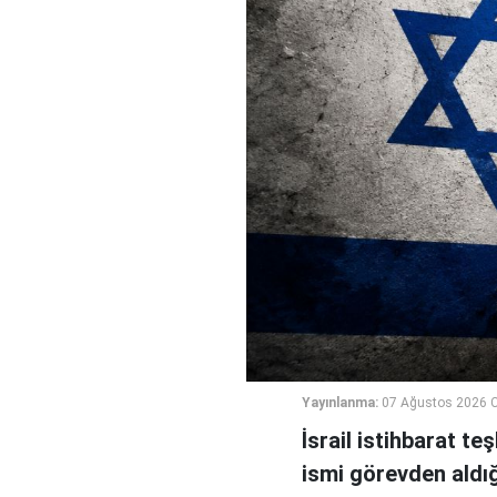
Yayınlanma:
07 Ağustos 2026 
İsrail istihbarat te
ismi görevden aldığı 