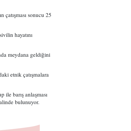
ın çatışması sonucu 25
vilin hayatını
nda meydana geldiğini
aki etnik çatışmalara
p ile barış anlaşması
halinde bulunuyor.