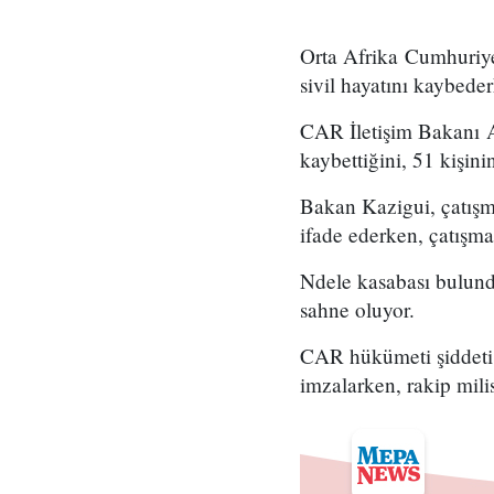
Orta Afrika Cumhuriye
sivil hayatını kaybede
CAR İletişim Bakanı A
kaybettiğini, 51 kişini
Bakan Kazigui, çatışm
ifade ederken, çatışma
Ndele kasabası bulund
sahne oluyor.
CAR hükümeti şiddeti v
imzalarken, rakip milis