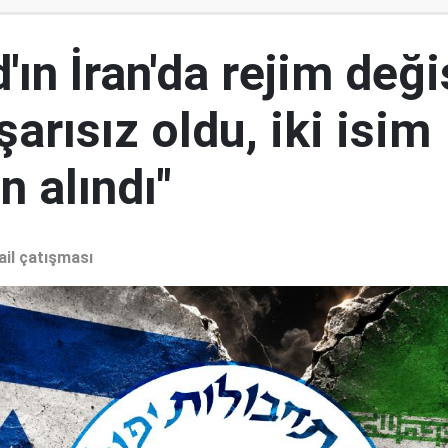
ın İran'da rejim deği
şarısız oldu, iki isim
 alındı"
ail çatışması