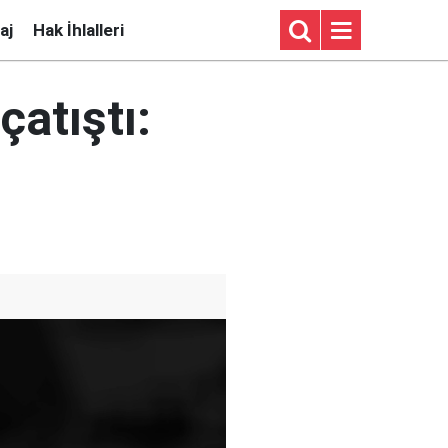
aj
Hak İhlalleri
çatıştı: