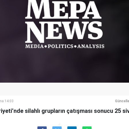
ma 14:03
Güncell
yeti’nde silahlı grupların çatışması sonucu 25 sivi