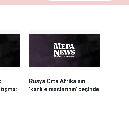
k
Rusya Orta Afrika'nın
atışma:
'kanlı elmaslarının' peşinde