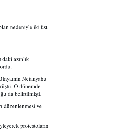
 plan nedeniyle iki üst
'daki azınlık
yordu.
ı Binyamin Netanyahu
örüştü. O dönemde
u da belirtilmişti.
arı düzenlenmesi ve
yleyerek protestoların