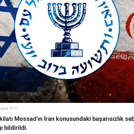
Cuma 17:17
şkilatı Mossad'ın İran konusundaki başarısızlık se
bildirildi.