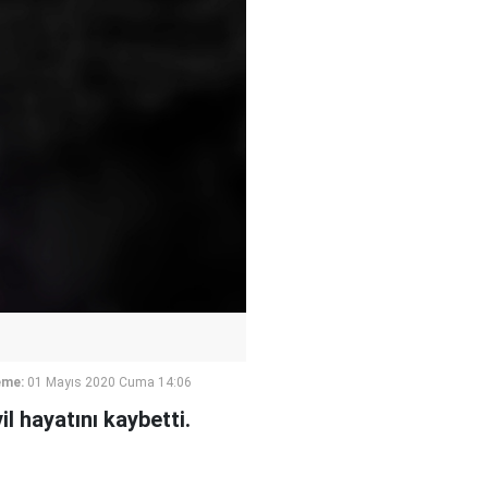
eme:
01 Mayıs 2020 Cuma 14:06
l hayatını kaybetti.