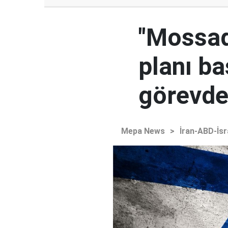
"Mossad'
planı ba
görevden
Mepa News
>
İran-ABD-İsr