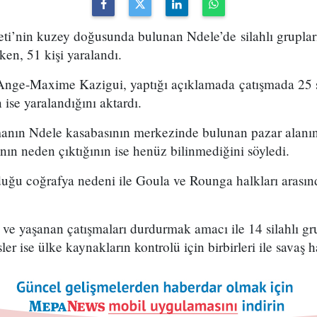
ti’nin kuzey doğusunda bulunan Ndele’de silahlı gruplar
rken, 51 kişi yaralandı.
nge-Maxime Kazigui, yaptığı açıklamada çatışmada 25 si
n ise yaralandığını aktardı.
anın Ndele kasabasının merkezinde bulunan pazar alanı
nın neden çıktığının ise henüz bilinmediğini söyledi.
uğu coğrafya nedeni ile Goula ve Rounga halkları arasınd
e yaşanan çatışmaları durdurmak amacı ile 14 silahlı gru
ler ise ülke kaynakların kontrolü için birbirleri ile savaş 