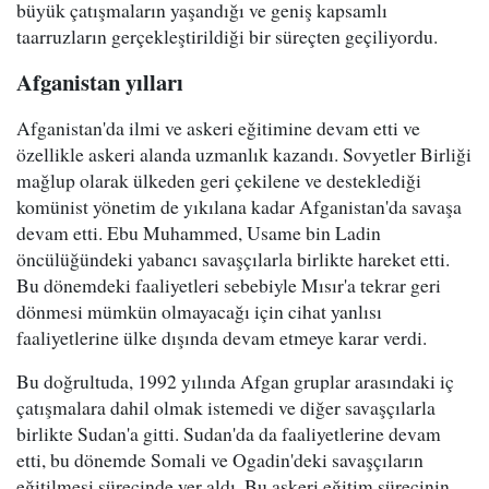
büyük çatışmaların yaşandığı ve geniş kapsamlı
taarruzların gerçekleştirildiği bir süreçten geçiliyordu.
Afganistan yılları
Afganistan'da ilmi ve askeri eğitimine devam etti ve
özellikle askeri alanda uzmanlık kazandı. Sovyetler Birliği
mağlup olarak ülkeden geri çekilene ve desteklediği
komünist yönetim de yıkılana kadar Afganistan'da savaşa
devam etti. Ebu Muhammed, Usame bin Ladin
öncülüğündeki yabancı savaşçılarla birlikte hareket etti.
Bu dönemdeki faaliyetleri sebebiyle Mısır'a tekrar geri
dönmesi mümkün olmayacağı için cihat yanlısı
faaliyetlerine ülke dışında devam etmeye karar verdi.
Bu doğrultuda, 1992 yılında Afgan gruplar arasındaki iç
çatışmalara dahil olmak istemedi ve diğer savaşçılarla
birlikte Sudan'a gitti. Sudan'da da faaliyetlerine devam
etti, bu dönemde Somali ve Ogadin'deki savaşçıların
eğitilmesi sürecinde yer aldı. Bu askeri eğitim sürecinin