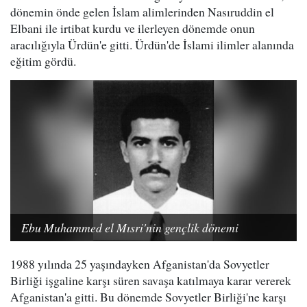
dönemin önde gelen İslam alimlerinden Nasıruddin el
Elbani ile irtibat kurdu ve ilerleyen dönemde onun
aracılığıyla Ürdün'e gitti. Ürdün'de İslami ilimler alanında
eğitim gördü.
Ebu Muhammed el Mısri'nin gençlik dönemi
1988 yılında 25 yaşındayken Afganistan'da Sovyetler
Birliği işgaline karşı süren savaşa katılmaya karar vererek
Afganistan'a gitti. Bu dönemde Sovyetler Birliği'ne karşı