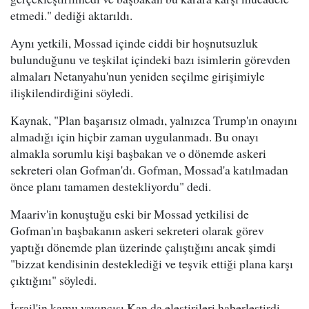
etmedi." dediği aktarıldı.
Aynı yetkili, Mossad içinde ciddi bir hoşnutsuzluk
bulunduğunu ve teşkilat içindeki bazı isimlerin görevden
almaları Netanyahu'nun yeniden seçilme girişimiyle
ilişkilendirdiğini söyledi.
Kaynak, "Plan başarısız olmadı, yalnızca Trump'ın onayını
almadığı için hiçbir zaman uygulanmadı. Bu onayı
almakla sorumlu kişi başbakan ve o dönemde askeri
sekreteri olan Gofman'dı. Gofman, Mossad'a katılmadan
önce planı tamamen destekliyordu" dedi.
Maariv'in konuştuğu eski bir Mossad yetkilisi de
Gofman'ın başbakanın askeri sekreteri olarak görev
yaptığı dönemde plan üzerinde çalıştığını ancak şimdi
"bizzat kendisinin desteklediği ve teşvik ettiği plana karşı
çıktığını" söyledi.
İsrail'in kamu yayıncısı Kan da eleştirileri haberleştirdi.