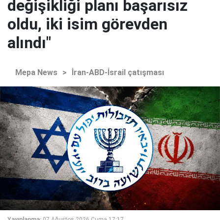
değişikliği planı başarısız
oldu, iki isim görevden
alındı"
Mepa News
>
İran-ABD-İsrail çatışması
Yayınlanma:
07 Ağustos 2026 Cuma 17:17