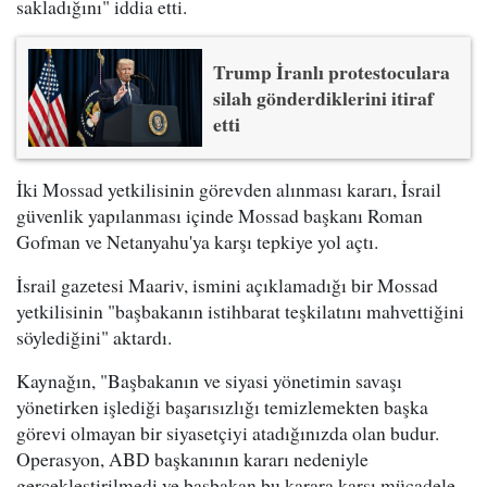
sakladığını" iddia etti.
Trump İranlı protestoculara
silah gönderdiklerini itiraf
etti
İki Mossad yetkilisinin görevden alınması kararı, İsrail
güvenlik yapılanması içinde Mossad başkanı Roman
Gofman ve Netanyahu'ya karşı tepkiye yol açtı.
İsrail gazetesi Maariv, ismini açıklamadığı bir Mossad
yetkilisinin "başbakanın istihbarat teşkilatını mahvettiğini
söylediğini" aktardı.
Kaynağın, "Başbakanın ve siyasi yönetimin savaşı
yönetirken işlediği başarısızlığı temizlemekten başka
görevi olmayan bir siyasetçiyi atadığınızda olan budur.
Operasyon, ABD başkanının kararı nedeniyle
gerçekleştirilmedi ve başbakan bu karara karşı mücadele