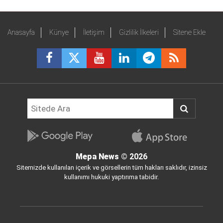
Anasayfa
Künye
İletişim
Gizlilik İlkeleri
Sitene Ekle
Mepa News
© 2026
Sitemizde kullanılan içerik ve görsellerin tüm hakları saklıdır, izinsiz
kullanımı hukuki yaptırıma tabidir.