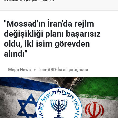
600 karakterle (boşluklu) sınırlıdır.
"Mossad'ın İran'da rejim
değişikliği planı başarısız
oldu, iki isim görevden
alındı"
Mepa News
>
İran-ABD-İsrail çatışması