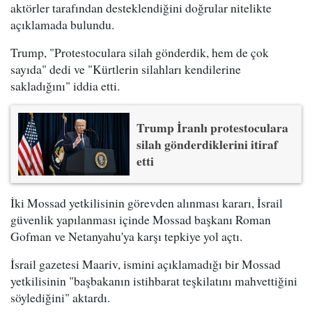
aktörler tarafından desteklendiğini doğrular nitelikte
açıklamada bulundu.
Trump, "Protestoculara silah gönderdik, hem de çok
sayıda" dedi ve "Kürtlerin silahları kendilerine
sakladığını" iddia etti.
Trump İranlı protestoculara
silah gönderdiklerini itiraf
etti
İki Mossad yetkilisinin görevden alınması kararı, İsrail
güvenlik yapılanması içinde Mossad başkanı Roman
Gofman ve Netanyahu'ya karşı tepkiye yol açtı.
İsrail gazetesi Maariv, ismini açıklamadığı bir Mossad
yetkilisinin "başbakanın istihbarat teşkilatını mahvettiğini
söylediğini" aktardı.