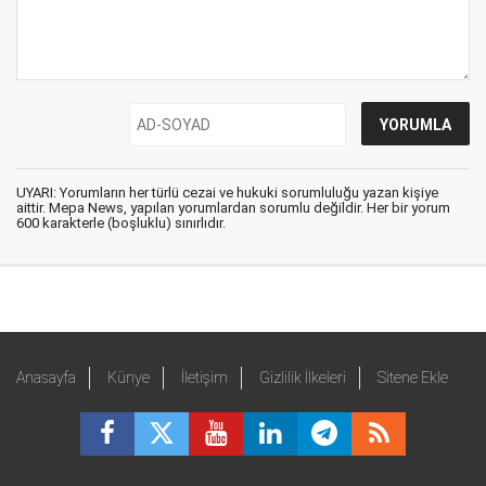
UYARI: Yorumların her türlü cezai ve hukuki sorumluluğu yazan kişiye
aittir. Mepa News, yapılan yorumlardan sorumlu değildir. Her bir yorum
600 karakterle (boşluklu) sınırlıdır.
Anasayfa
Künye
İletişim
Gizlilik İlkeleri
Sitene Ekle