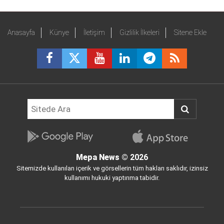
Anasayfa
Künye
İletişim
Gizlilik İlkeleri
Sitene Ekle
Mepa News
© 2026
Sitemizde kullanılan içerik ve görsellerin tüm hakları saklıdır, izinsiz
kullanımı hukuki yaptırıma tabidir.