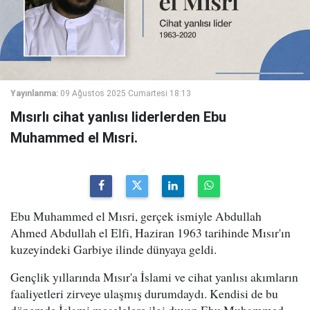
Yayınlanma:
09 Ağustos 2025 Cumartesi 18:13
Mısırlı cihat yanlısı liderlerden Ebu
Muhammed el Mısri.
Ebu Muhammed el Mısri, gerçek ismiyle Abdullah
Ahmed Abdullah el Elfi, Haziran 1963 tarihinde Mısır'ın
kuzeyindeki Garbiye ilinde dünyaya geldi.
Gençlik yıllarında Mısır'a İslami ve cihat yanlısı akımların
faaliyetleri zirveye ulaşmış durumdaydı. Kendisi de bu
dönemde İslami meselelere ilgi duyan Ebu Muhammed,