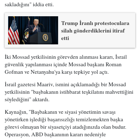
sakladığını" iddia etti.
Trump İranlı protestoculara
silah gönderdiklerini itiraf
etti
İki Mossad yetkilisinin görevden alınması kararı, İsrail
güvenlik yapılanması içinde Mossad başkanı Roman
Gofman ve Netanyahu'ya karşı tepkiye yol açtı.
İsrail gazetesi Maariv, ismini açıklamadığı bir Mossad
yetkilisinin "başbakanın istihbarat teşkilatını mahvettiğini
söylediğini" aktardı.
Kaynağın, "Başbakanın ve siyasi yönetimin savaşı
yönetirken işlediği başarısızlığı temizlemekten başka
görevi olmayan bir siyasetçiyi atadığınızda olan budur.
Operasyon, ABD başkanının kararı nedeniyle