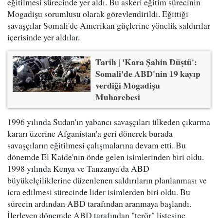
eğitilmesi sürecinde yer aldı. Bu askeri eğitim sürecinin
Mogadişu sorumlusu olarak görevlendirildi. Eğittiği
savaşçılar Somali'de Amerikan güçlerine yönelik saldırılar
içerisinde yer aldılar.
Tarih | 'Kara Şahin Düştü':
Somali'de ABD'nin 19 kayıp
verdiği Mogadişu
Muharebesi
1996 yılında Sudan'ın yabancı savaşçıları ülkeden çıkarma
kararı üzerine Afganistan'a geri dönerek burada
savaşçıların eğitilmesi çalışmalarına devam etti. Bu
dönemde El Kaide'nin önde gelen isimlerinden biri oldu.
1998 yılında Kenya ve Tanzanya'da ABD
büyükelçiliklerine düzenlenen saldırıların planlanması ve
icra edilmesi sürecinde lider isimlerden biri oldu. Bu
sürecin ardından ABD tarafından aranmaya başlandı.
İlerleyen dönemde ABD tarafından "terör" listesine