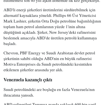
edilmemesi son 40 yılı aşkın dönemde ilk kez gerçekleşti.
ABD'li enerji şirketleri üretimlerini sürdürebilmek için
alternatif kaynaklara yöneldi. Phillips 66 Üst Yöneticisi
Mark Lashier, şirketin Orta Doğu petrolüne bağımlılığının
toplam ham petrol alımlarının yüzde 1'inin altına
düştüğünü açıkladı. Şirket, New Jersey'deki rafinerisini
beslemek amacıyla ABD'de üretilen petrolü kullanmaya
başladı.
Chevron, PBF Energy ve Suudi Arabistan devlet petrol
şirketinin sahibi olduğu ABD'nin en büyük rafinerisi
Motiva Enterprises da Suudi petrolündeki kesintiden
etkilenen şirketler arasında yer aldı.
Venezuela kazançlı çıktı
Suudi petrolündeki arz boşluğu en fazla Venezuela'nın
ihracatına yansıdı.
ABD rafinerileri Temmuz ayında yaklaşık 600 bin varil