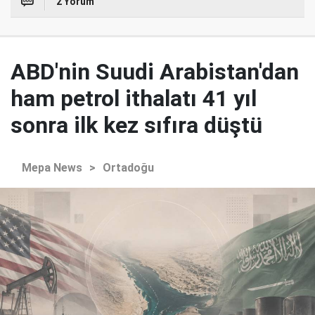
2 Yorum
ABD'nin Suudi Arabistan'dan
ham petrol ithalatı 41 yıl
sonra ilk kez sıfıra düştü
Mepa News
>
Ortadoğu