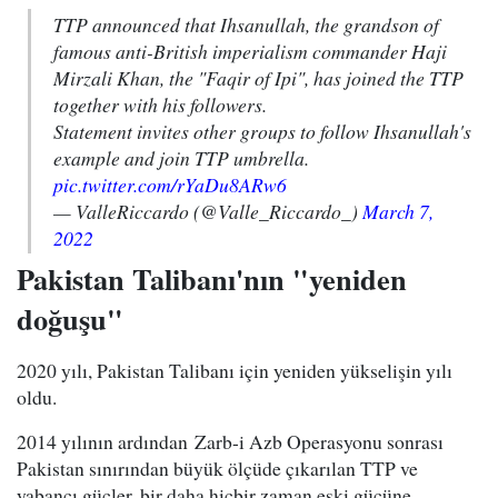
TTP announced that Ihsanullah, the grandson of
famous anti-British imperialism commander Haji
Mirzali Khan, the "Faqir of Ipi", has joined the TTP
together with his followers.
Statement invites other groups to follow Ihsanullah's
example and join TTP umbrella.
pic.twitter.com/rYaDu8ARw6
— ValleRiccardo (@Valle_Riccardo_)
March 7,
2022
Pakistan Talibanı'nın "yeniden
doğuşu"
2020 yılı, Pakistan Talibanı için yeniden yükselişin yılı
oldu.
2014 yılının ardından Zarb-i Azb Operasyonu sonrası
Pakistan sınırından büyük ölçüde çıkarılan TTP ve
yabancı güçler, bir daha hiçbir zaman eski gücüne