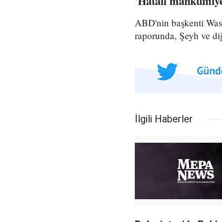
'Hatalı mahkumiye
ABD'nin başkenti Wash
raporunda, Şeyh ve diğ
İlgili Haberler