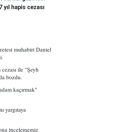
 yıl hapis cezası
zetesi muhabiri Daniel
i.
cezası ile "Şeyh
da bozdu.
n adam kaçırmak"
ı yargıtaya
 sona incelememiz