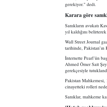
gerekiyor." dedi.
Karara göre sanıkl
Sanıkların avukatı Ka
yıl kaldığını belirterek
Wall Street Journal g
tarihinde, Pakistan’ın 
İnternette Pearl’ün ba
Ahmed Ömer Sait Şeyh 
gerekçesiyle tutukland
Pakistan Mahkemesi, 1
cinayetteki rolleri ne
Sanıklar, mahkeme kar