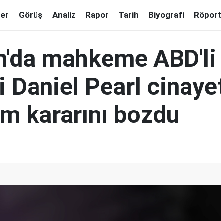
ler
Görüş
Analiz
Rapor
Tarih
Biyografi
Röport
n'da mahkeme ABD'li
 Daniel Pearl cinayet
dam kararını bozdu