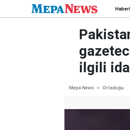
Haber
Pakista
gazeteci
ilgili i
Mepa News
>
Ortadoğu