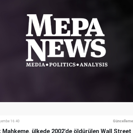
şembe 16:40
Güncelleme
 Mahkeme, ülkede 2002'de öldürülen Wall Street 