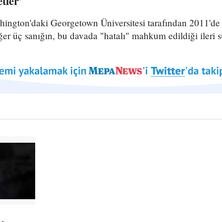
tler'
ington'daki Georgetown Üniversitesi tarafından 2011'de
er üç sanığın, bu davada "hatalı" mahkum edildiği ileri 