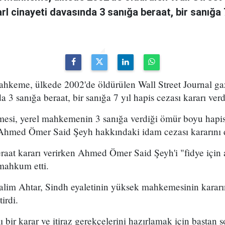
rl cinayeti davasında 3 sanığa beraat, bir sanığa 7
hkeme, ülkede 2002'de öldürülen Wall Street Journal ga
a 3 sanığa beraat, bir sanığa 7 yıl hapis cezası kararı verd
si, yerel mahkemenin 3 sanığa verdiği ömür boyu hapis 
 Ahmed Ömer Said Şeyh hakkındaki idam cezası kararını 
aat kararı verirken Ahmed Ömer Said Şeyh'i "fidye içi
mahkum etti.
lim Ahtar, Sindh eyaletinin yüksek mahkemesinin kararın
irdi.
lı bir karar ve itiraz gerekçelerini hazırlamak için baştan