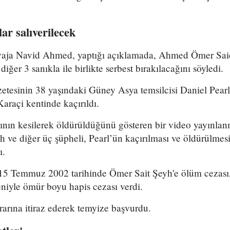
ar salıverilecek
vaja Navid Ahmed, yaptığı açıklamada, Ahmed Ömer Said
 diğer 3 sanıkla ile birlikte serbest bırakılacağını söyledi.
azetesinin 38 yaşındaki Güney Asya temsilcisi Daniel Pea
Karaçi kentinde kaçırıldı.
şının kesilerek öldürüldüğünü gösteren bir video yayınla
ve diğer üç şüpheli, Pearl’ün kaçırılması ve öldürülmesi
ı.
5 Temmuz 2002 tarihinde Ömer Sait Şeyh'e ölüm cezası, 
deniyle ömür boyu hapis cezası verdi.
arına itiraz ederek temyize başvurdu.