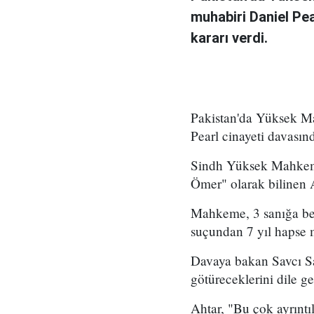
muhabiri Daniel Pea
kararı verdi.
Pakistan'da Yüksek Ma
Pearl cinayeti davasınd
Sindh Yüksek Mahkeme
Ömer" olarak bilinen
Mahkeme, 3 sanığa ber
suçundan 7 yıl hapse 
Davaya bakan Savcı Sa
götüreceklerini dile get
Ahtar, "Bu çok ayrıntı