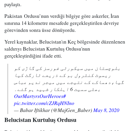
paylaştı.
Pakistan Ordusu’nun verdiği bilgiye göre askerler, İran
sınırına 14 kilometre mesafede gerçekleştirilen devriye
görevinden sonra üsse dönüyordu.
Yerel kaynaklar, Belucistan'ın Keç bölgesinde düzenlenen
saldırıyı Belucistan Kurtuluş Ordusu'nun
gerçekleştirdiğini ifade etti.
بلوچستان میں سیکورٹی فورسز کی گاڑی کو
ریموٹ کنٹرول بم کے ذریعے ٹارگٹ کیا
گیا،دھماکے کے نتیجے میں میجر ندیم عباس
بھٹی سمیت 6 اہلکار شہید ہو گئے۔
#OurMartyrsOurHeroes
pic.twitter.com/cZJRqHNIno
— Babar Iftikhar (@MajGen_Baber)
May 8, 2020
Belucistan Kurtuluş Ordusu