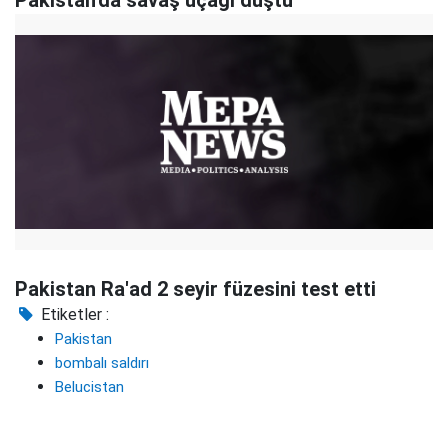
Pakistan'da savaş uçağı düştü
Pakistan Ra'ad 2 seyir füzesini test etti
Etiketler :
Pakistan
bombalı saldırı
Belucistan