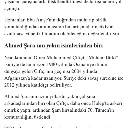
yaşanan çatışmalarla ilişkilendirilmesi de tartışmalara yol
açmıştı.
Uzmanlar, Ebu Amşe'nin doğrudan muharip birlik
komutanlığından alınmasının bu tartışmaların etkisini
azaltmaya yönelik bir adım olabileceğini değerlendiriyor.
Ahmed Şara'nın yakın isimlerinden biri
Yeni komutan Ömer Muhammed Çiftçi, "Muhtar Türki"
ismiyle de tanınıyor. 1980 yılında Osmaniye ilinde
dünyaya gelen Çiftçi'nin geçmişi 2004 yılında
Afganistan'a kadar uzanıyor. Suriye'deki savaş sürecine ise
2012 yılında katıldığı belirtiliyor.
Ahmed Şara'nın uzun yıllardır yakın çalışma
arkadaşlarından biri olan Çiftçi, daha önce Halep'te askeri
emirlik yaptı, ardından Şam kırsalındaki 70. Tümen'in
komutanlığını üstlendi.
2024 yılı sonunda Şam'ın ele geçirilmesiyle sonuçlanan