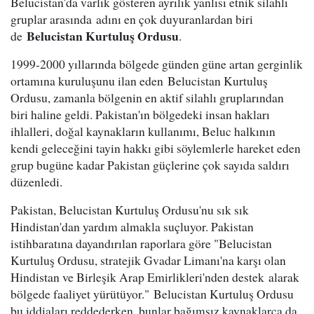
Belucistan'da varlık gösteren ayrılık yanlısı etnik silahlı
gruplar arasında adını en çok duyuranlardan biri
Belucistan Kurtuluş Ordusu
de
.
1999-2000 yıllarında bölgede günden güne artan gerginlik
ortamına kuruluşunu ilan eden Belucistan Kurtuluş
Ordusu, zamanla bölgenin en aktif silahlı gruplarından
biri haline geldi. Pakistan'ın bölgedeki insan hakları
ihlalleri, doğal kaynakların kullanımı, Beluc halkının
kendi geleceğini tayin hakkı gibi söylemlerle hareket eden
grup bugüne kadar Pakistan güçlerine çok sayıda saldırı
düzenledi.
Pakistan, Belucistan Kurtuluş Ordusu'nu sık sık
Hindistan'dan yardım almakla suçluyor. Pakistan
istihbaratına dayandırılan raporlara göre "Belucistan
Kurtuluş Ordusu, stratejik Gvadar Limanı'na karşı olan
Hindistan ve Birleşik Arap Emirlikleri'nden destek alarak
bölgede faaliyet yürütüyor." Belucistan Kurtuluş Ordusu
bu iddiaları reddederken, bunlar bağımsız kaynaklarca da