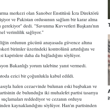
tırma merkezi olan Sanober Enstitüsü İcra Direktörü
iyor ve Pakistan ordusunun sağlam bir karar alma
 gerekiyor" dedi. "Savunma Kuvvetleri Başkanı'nın
l verimlilik sağlıyor."
kliğin ordunun gücünü anayasada güvence altına
skeri birimler üzerindeki kontrolünü artırdığını ve
i kaprislere daha da bağladığını söylüyor.
syon Bakanlığı yorum talebine yanıt vermedi.
toda ezici bir çoğunlukla kabul edildi.
masıyla halen cezaevinde bulunan eski başbakan ve
artisinin de bulunduğu iki muhalefet partisi tasarıya
i
isi suçlamaları reddediyor ve cezanın orduyu
nden kaynaklandığını söylüyor. Han'ın partisinden