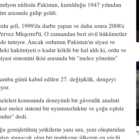
 milyon nüfuslu Pakistan, kurulduğu 1947 yılından
tim arasında gidip geldi.
rdu şefi, 1999'da darbe yapan ve daha sonra 2008'e
rvez Müşerref'ti. O zamandan beri sivil hükümetler
nde tutuyor. Ancak ordunun Pakistan'ın siyasi ve
ki hakimiyeti o kadar köklü bir hal aldı ki, ordu ve
iyasi sistemini ikisi arasında bir "melez yönetim"
amba günü kabul edilen 27. değişiklik, dengeyi
iyor.
leleri konusunda deneyimli bir güvenlik analisti
ker melez sistemi bir uyumsuzluktur ve çoğu eşitsiz
mdur" dedi.
 genişletilmiş yetkilerin yanı sıra, yeni oluşturulan
"
ından atanacak olan bir mahkeme ülkenin en güçlü