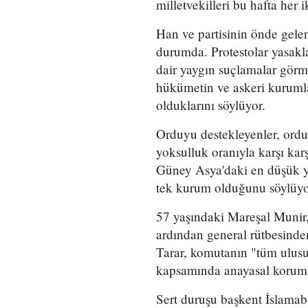
milletvekilleri bu hafta her 
Han ve partisinin önde gelen 
durumda. Protestolar yasakla
dair yaygın suçlamalar görm
hükümetin ve askeri kurumlar
olduklarını söylüyor.
Orduyu destekleyenler, ordu
yoksulluk oranıyla karşı kar
Güney Asya'daki en düşük yab
tek kurum olduğunu söylüyo
57 yaşındaki Mareşal Munir,
ardından general rütbesinde
Tarar, komutanın "tüm ulusu
kapsamında anayasal koruma 
Sert duruşu başkent İslamab