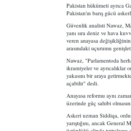
Pakistan hükümeti ayrıca Ga
Pakistan'ın barış gücü asker
Güvenlik analisti Nawaz, M
yanı sıra deniz ve hava kuvv
veren anayasa değişikliğinin 
arasındaki uçurumu genişlett
Nawaz, "Parlamentoda herha
ikramiyeler ve ayrıcalıklar or
yakasını bir araya getirmekte
açabilir" dedi.
Anayasa reformu aynı zamand
üzerinde güç sahibi olmasın
Askeri uzman Siddiqa, ordu,
yarıştığını, ancak General M
üstünlüğü elinde tuttuğunu s