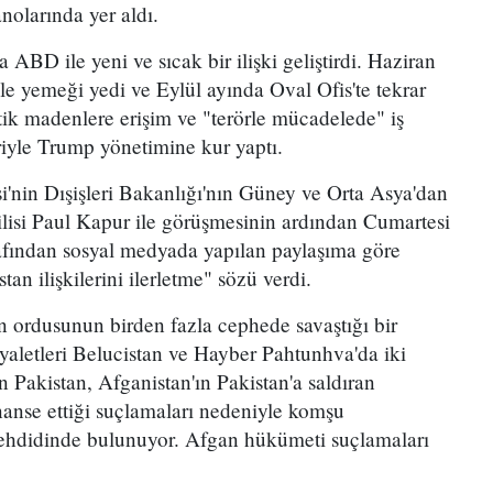
nolarında yer aldı.
BD ile yeni ve sıcak bir ilişki geliştirdi. Haziran
e yemeği yedi ve Eylül ayında Oval Ofis'te tekrar
ritik madenlere erişim ve "terörle mücadelede" iş
riyle Trump yönetimine kur yaptı.
'nin Dışişleri Bakanlığı'nın Güney ve Orta Asya'dan
ilisi Paul Kapur ile görüşmesinin ardından Cumartesi
rafından sosyal medyada yapılan paylaşıma göre
 ilişkilerini ilerletme" sözü verdi.
n ordusunun birden fazla cephede savaştığı bir
yaletleri Belucistan ve Hayber Pahtunhva'da iki
n Pakistan, Afganistan'ın Pakistan'a saldıran
finanse ettiği suçlamaları nedeniyle komşu
tehdidinde bulunuyor. Afgan hükümeti suçlamaları