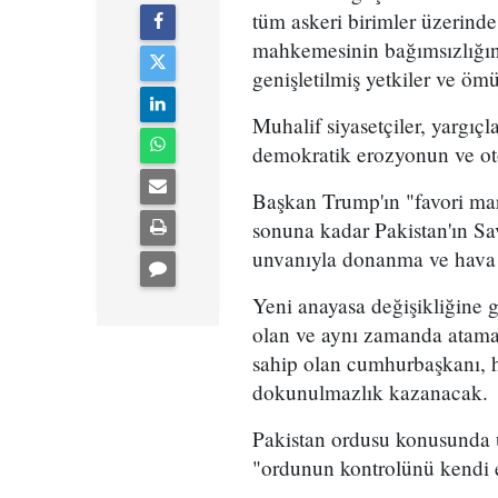
tüm askeri birimler üzerind
mahkemesinin bağımsızlığını 
genişletilmiş yetkiler ve öm
Muhalif siyasetçiler, yargıç
demokratik erozyonun ve otor
Başkan Trump'ın "favori ma
sonuna kadar Pakistan'ın S
unvanıyla donanma ve hava 
Yeni anayasa değişikliğine g
olan ve aynı zamanda atamal
sahip olan cumhurbaşkanı, 
dokunulmazlık kazanacak.
Pakistan ordusu konusunda 
"ordunun kontrolünü kendi e