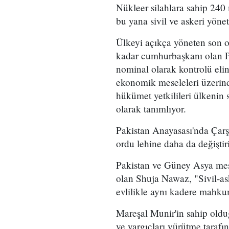
Nükleer silahlara sahip 240
bu yana sivil ve askeri yöne
Ülkeyi açıkça yöneten son o
kadar cumhurbaşkanı olan Pe
nominal olarak kontrolü eli
ekonomik meseleleri üzerinde
hükümet yetkilileri ülkenin s
olarak tanımlıyor.
Pakistan Anayasası'nda Çarş
ordu lehine daha da değiştir
Pakistan ve Güney Asya mese
olan Shuja Nawaz, "Sivil-as
evlilikle aynı kadere mahku
Mareşal Munir'in sahip olduğu
ve yargıçları yürütme taraf