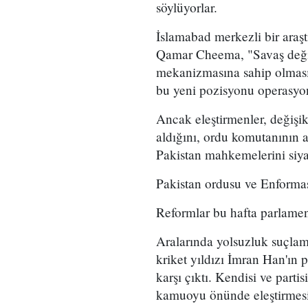
söylüyorlar.
İslamabad merkezli bir araş
Qamar Cheema, "Savaş değiş
mekanizmasına sahip olması
bu yeni pozisyonu operasyone
Ancak eleştirmenler, değişi
aldığını, ordu komutanının a
Pakistan mahkemelerini siyas
Pakistan ordusu ve Enforma
Reformlar bu hafta parlamen
Aralarında yolsuzluk suçla
kriket yıldızı İmran Han'ın p
karşı çıktı. Kendisi ve part
kamuoyu önünde eleştirmesi