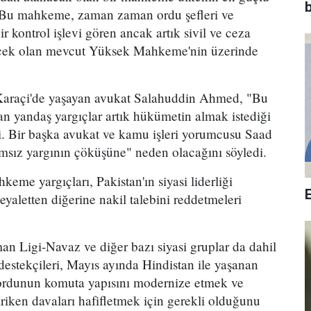
b
 Bu mahkeme, zaman zaman ordu şefleri ve
r kontrol işlevi gören ancak artık sivil ve ceza
ecek olan mevcut Yüksek Mahkeme'nin üzerinde
 Karaçi'de yaşayan avukat Salahuddin Ahmed, "Bu
 yandaş yargıçlar artık hükümetin almak istediği
i. Bir başka avukat ve kamu işleri yorumcusu Saad
ımsız yargının çöküşüne" neden olacağını söyledi.
eme yargıçları, Pakistan'ın siyasi liderliği
r eyaletten diğerine nakil talebini reddetmeleri
an Ligi-Navaz ve diğer bazı siyasi gruplar da dahil
destekçileri, Mayıs ayında Hindistan ile yaşanan
 ordunun komuta yapısını modernize etmek ve
iken davaları hafifletmek için gerekli olduğunu