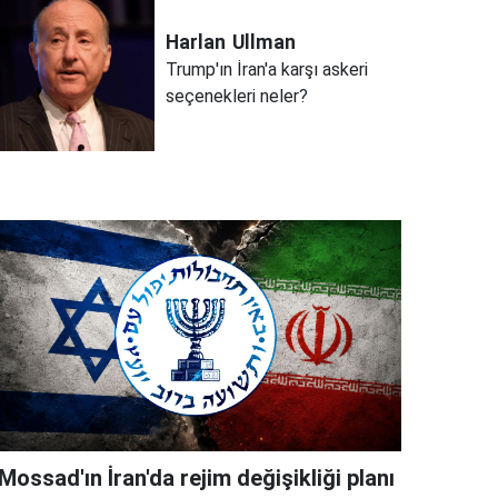
Harlan
Ullman
Trump'ın İran'a karşı askeri
seçenekleri neler?
Mossad'ın İran'da rejim değişikliği planı