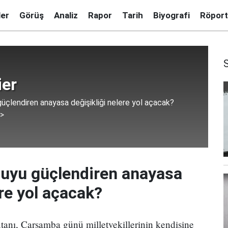
ler
Görüş
Analiz
Rapor
Tarih
Biyografi
Röport
ier
üçlendiren anayasa değişikliği nelere yol açacak?
 >
duyu güçlendiren anayasa
ere yol açacak?
tanı, Çarşamba günü milletvekillerinin kendisine