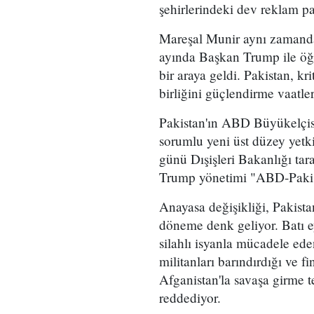
şehirlerindeki dev reklam pa
Mareşal Munir aynı zamanda A
ayında Başkan Trump ile öğl
bir araya geldi. Pakistan, k
birliğini güçlendirme vaatle
Pakistan'ın ABD Büyükelçisi
sorumlu yeni üst düzey yetk
günü Dışişleri Bakanlığı ta
Trump yönetimi "ABD-Pakistan
Anayasa değişikliği, Pakista
döneme denk geliyor. Batı e
silahlı isyanla mücadele ede
militanları barındırdığı ve 
Afganistan'la savaşa girme 
reddediyor.