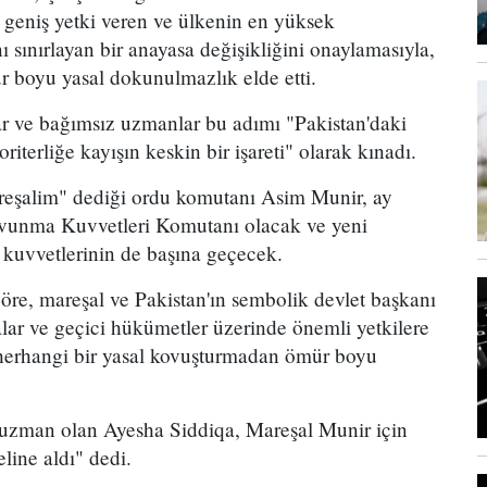
e geniş yetki veren ve ülkenin en yüksek
sınırlayan bir anayasa değişikliğini onaylamasıyla,
ür boyu yasal dokunulmazlık elde etti.
lar ve bağımsız uzmanlar bu adımı "Pakistan'daki
iterliğe kayışın keskin bir işareti" olarak kınadı.
reşalim" dediği ordu komutanı Asim Munir, ay
avunma Kuvvetleri Komutanı olacak ve yeni
kuvvetlerinin de başına geçecek.
öre, mareşal ve Pakistan'ın sembolik devlet başkanı
ar ve geçici hükümetler üzerinde önemli yetkilere
herhangi bir yasal kovuşturmadan ömür boyu
uzman olan Ayesha Siddiqa, Mareşal Munir için
line aldı" dedi.