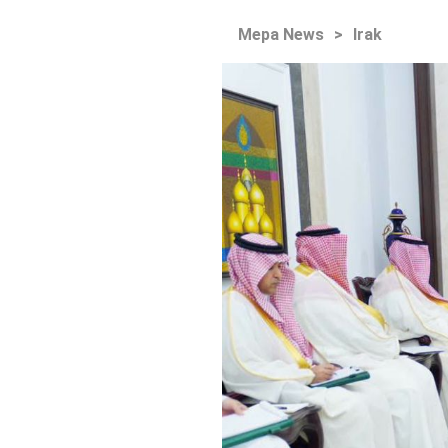
Mepa News
>
Irak