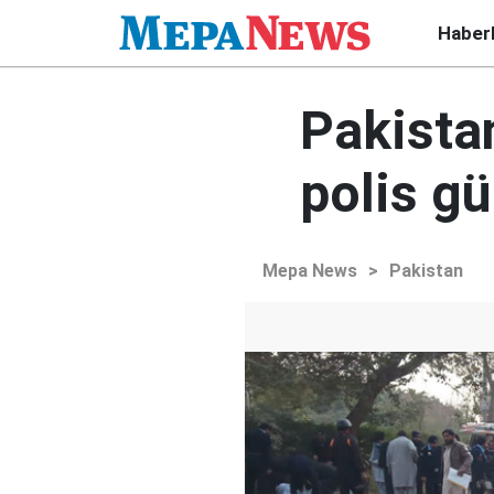
Haber
Pakista
polis gü
Mepa News
>
Pakistan