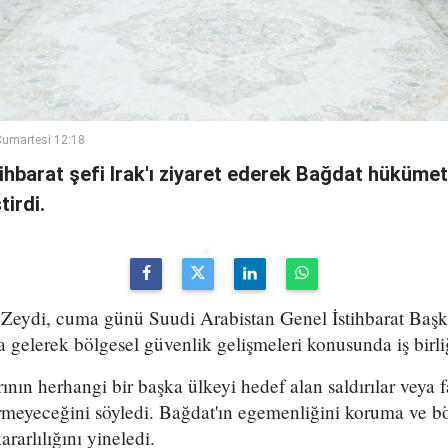
umartesi 12:18
ihbarat şefi Irak'ı ziyaret ederek Bağdat hükümeti
irdi.
Zeydi, cuma günü Suudi Arabistan Genel İstihbarat Başka
 gelerek bölgesel güvenlik gelişmeleri konusunda iş birli
rının herhangi bir başka ülkeyi hedef alan saldırılar veya fa
rmeyeceğini söyledi. Bağdat'ın egemenliğini koruma ve bö
arlılığını yineledi.