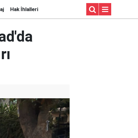
aj
Hak İhlalleri
ad'da
rı