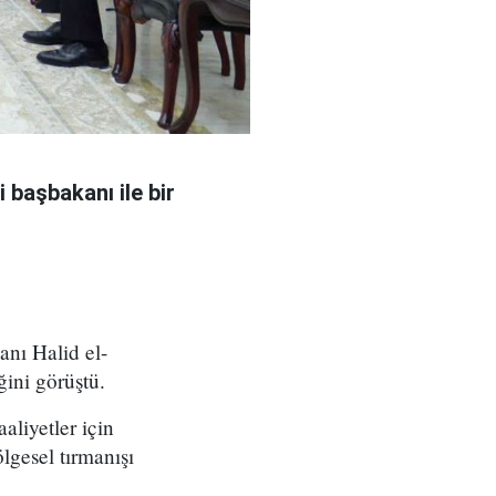
 başbakanı ile bir
nı Halid el-
ğini görüştü.
aliyetler için
lgesel tırmanışı