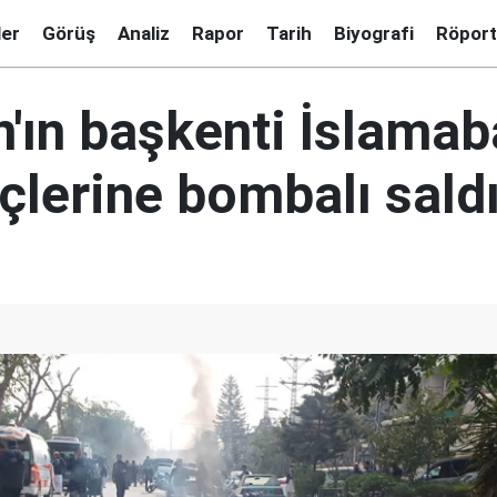
ler
Görüş
Analiz
Rapor
Tarih
Biyografi
Röport
n'ın başkenti İslamab
çlerine bombalı saldı