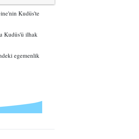
Gine'nin Kudüs'te
ğu Kudüs'ü ilhak
rindeki egemenlik