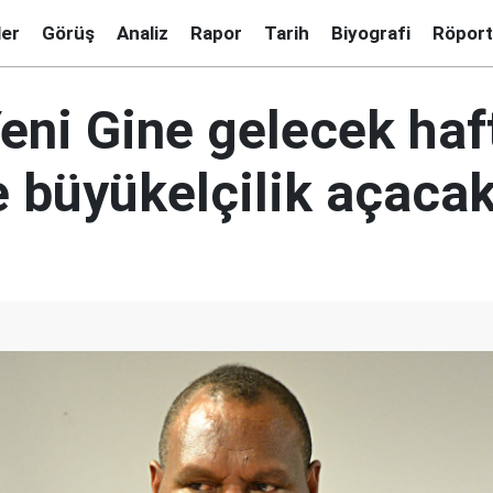
ler
Görüş
Analiz
Rapor
Tarih
Biyografi
Röport
eni Gine gelecek haf
e büyükelçilik açaca