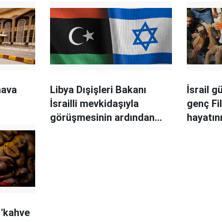
hava
Libya Dışişleri Bakanı
İsrail g
İsrailli mevkidaşıyla
genç Fil
görüşmesinin ardından
hayatın
açığa alındı
 'kahve