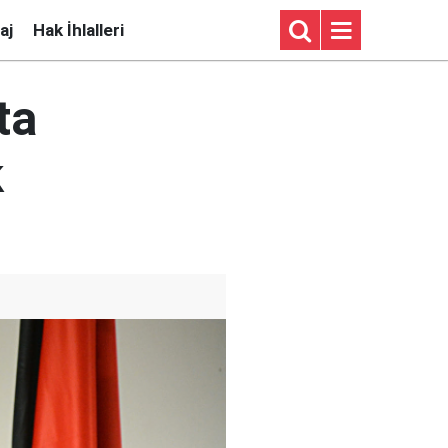
aj
Hak İhlalleri
ta
k