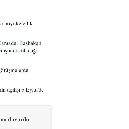
te büyükelçilik
ıklamada, Başbakan
ılışına katılacağı
görüşmelerde
n açılışı 5 Eylül'de
ğını duyurdu