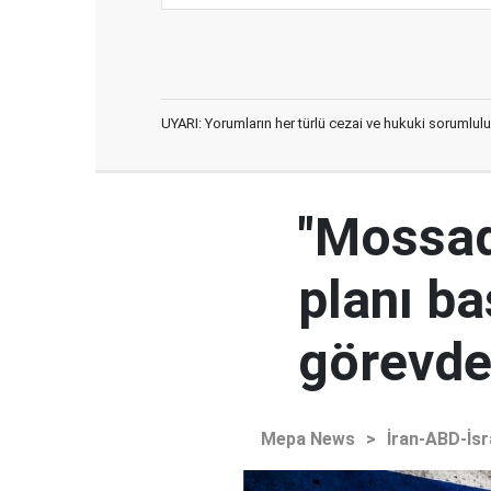
UYARI: Yorumların her türlü cezai ve hukuki sorumlulu
"Mossad'
planı ba
görevden
Mepa News
>
İran-ABD-İsr