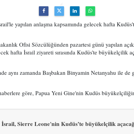
srail'le yapılan anlaşma kapsamında gelecek hafta Kudüs'
akanlık Ofisi Sözcülüğünden pazartesi günü yapılan aç
k hafta İsrail ziyareti sırasında Kudüs'te büyükelçilik aç
tinde aynı zamanda Başbakan Binyamin Netanyahu ile de 
 haberlere göre, Papua Yeni Gine'nin Kudüs büyükelçiliğini
İsrail, Sierre Leone'nin Kudüs’te büyükelçilik açaca