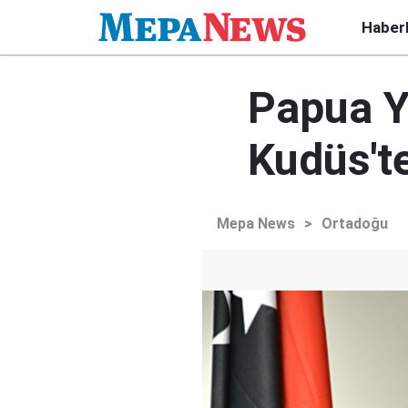
Haber
Papua Y
Kudüs't
Mepa News
>
Ortadoğu