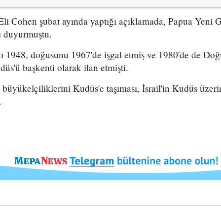
ı Eli Cohen şubat ayında yaptığı açıklamada, Papua Yeni 
ı duyurmuştu.
sını 1948, doğusunu 1967'de işgal etmiş ve 1980'de de Do
düs'ü başkenti olarak ilan etmişti.
in büyükelçiliklerini Kudüs'e taşıması, İsrail'in Kudüs üze
.