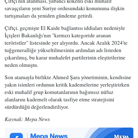
Çiftçi'nin atanması, yabancı kökenli eski muhalif
savaşçıların yeni Suriye ordusundaki konumuna ilişkin
tartışmaları da yeniden gündeme getirdi.
Çiftçi, geçmişte El Kaide bağlantısı iddiaları nedeniyle
İçişleri Bakanlığı'nın "kırmızı kategoride aranan
teröristler" listesinde yer alıyordu. Ancak Aralık 2024'te
tuğgeneralliğe yükseltilmesinin ardından adı listeden
çıkarılmış, bu karar muhalefet partilerinin eleştirilerine
neden olmuştu.
Son atamayla birlikte Ahmed Şara yönetiminin, kendisine
yakın isimleri ordunun kritik kademelerine yerleştirirken
eski muhalif grup komutanlarının bağımsız nüfuz
alanlarını kademeli olarak tasfiye etme stratejisini
sürdürdüğü değerlendiriliyor.
Kaynak: Mepa News