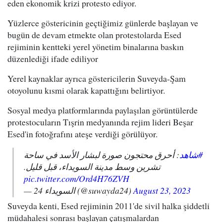
eden ekonomik krizi protesto ediyor.
Yüzlerce göstericinin geçtiğimiz günlerde başlayan ve
bugün de devam etmekte olan protestolarda Esed
rejiminin kentteki yerel yönetim binalarına baskın
düzenlediği ifade ediliyor
Yerel kaynaklar ayrıca göstericilerin Suveyda-Şam
otoyolunu kısmi olarak kapattığını belirtiyor.
Sosyal medya platformlarında paylaşılan görüntülerde
protestocuların Tışrin medyanında rejim lideri Beşar
Esed'in fotoğrafını ateşe verdiği görülüyor.
#شاهد
: أحرق محتجون صورة لبشار الأسد في ساحة
تشرين وسط مدينة السويداء، قبل قليل.
pic.twitter.com/Ord4H76ZVH
— السويداء 24 (@suwayda24)
August 23, 2023
Suveyda kenti, Esed rejiminin 2011'de sivil halka şiddetli
müdahalesi sonrası başlayan çatışmalardan