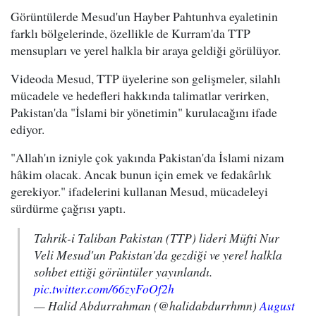
Görüntülerde Mesud'un Hayber Pahtunhva eyaletinin
farklı bölgelerinde, özellikle de Kurram'da TTP
mensupları ve yerel halkla bir araya geldiği görülüyor.
Videoda Mesud, TTP üyelerine son gelişmeler, silahlı
mücadele ve hedefleri hakkında talimatlar verirken,
Pakistan'da "İslami bir yönetimin" kurulacağını ifade
ediyor.
"Allah'ın izniyle çok yakında Pakistan'da İslami nizam
hâkim olacak. Ancak bunun için emek ve fedakârlık
gerekiyor." ifadelerini kullanan Mesud, mücadeleyi
sürdürme çağrısı yaptı.
Tahrik-i Taliban Pakistan (TTP) lideri Müfti Nur
Veli Mesud'un Pakistan'da gezdiği ve yerel halkla
sohbet ettiği görüntüler yayınlandı.
pic.twitter.com/66zyFoOf2h
— Halid Abdurrahman (@halidabdurrhmn)
August