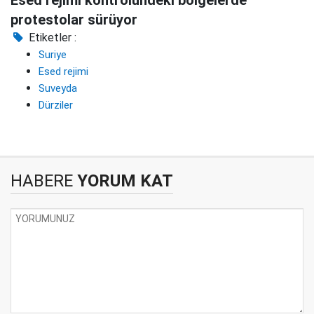
Esed rejimi kontrolündeki bölgelerde
protestolar sürüyor
Etiketler :
Suriye
Esed rejimi
Suveyda
Dürziler
HABERE
YORUM KAT