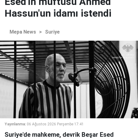
Esed'in müftüsü Ahmed
Hassun'un idamı istendi
Mepa News
>
Suriye
Yayınlanma:
06 Ağustos 2026 Perşembe 17:41
Suriye'de mahkeme, devrik Beşar Esed